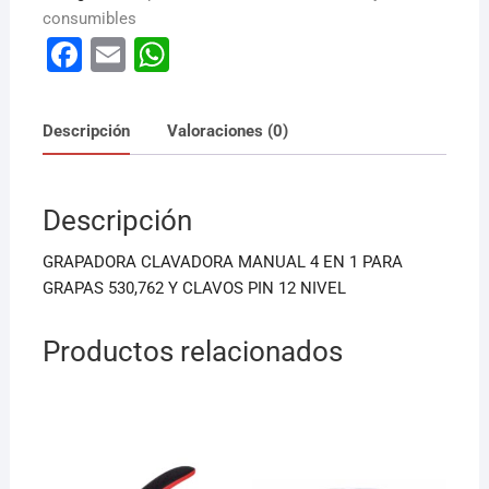
consumibles
F
E
W
a
m
h
c
ai
at
Descripción
Valoraciones (0)
e
l
s
b
A
Descripción
o
p
o
p
GRAPADORA CLAVADORA MANUAL 4 EN 1 PARA
k
GRAPAS 530,762 Y CLAVOS PIN 12 NIVEL
Productos relacionados