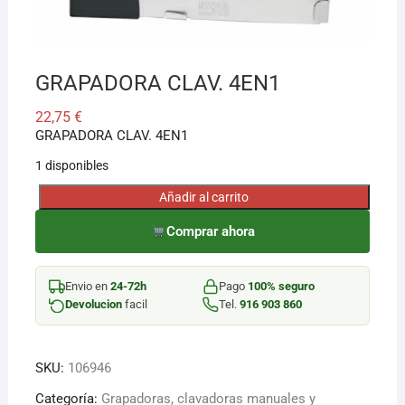
¡Hola! Soy el asesor virtual de Ferretería El Arroyo.
Cuéntame qué necesitas y te ayudo a encontrarlo,
GRAPADORA CLAV. 4EN1
aunque no sepas el nombre exacto
22,75
€
GRAPADORA CLAV. 4EN1
1 disponibles
Añadir al carrito
GRAPADORA
CLAV.
Comprar ahora
4EN1
cantidad
Envio en
24-72h
Pago
100% seguro
Devolucion
facil
Tel.
916 903 860
SKU:
106946
Categoría:
Grapadoras, clavadoras manuales y