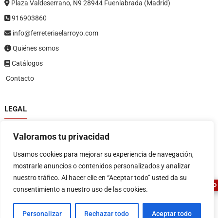
Plaza Valdeserrano, N9 28944 Fuenlabrada (Madrid)
916903860
info@ferreteriaelarroyo.com
Quiénes somos
Catálogos
Contacto
LEGAL
Política de privacidad
Valoramos tu privacidad
Política de devoluciones y reembolsos
1
Términos y condiciones
Usamos cookies para mejorar su experiencia de navegación,
Aviso legal
mostrarle anuncios o contenidos personalizados y analizar
nuestro tráfico. Al hacer clic en “Aceptar todo” usted da su
ASESOR FERRETERO
consentimiento a nuestro uso de las cookies.
Personalizar
Rechazar todo
Aceptar todo
FERRETERIA EL ARROYO
| Diseñado por:
Tema Freesia
| © 2026
WordPress