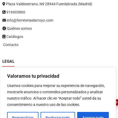
Plaza Valdeserrano, N9 28944 Fuenlabrada (Madrid)
916903860
info@ferreteriaelarroyo.com
Quiénes somos
Catálogos
Contacto
LEGAL
Política de privacidad
Valoramos tu privacidad
Política de devoluciones y reembolsos
1
Términos y condiciones
Usamos cookies para mejorar su experiencia de navegación,
Aviso legal
mostrarle anuncios o contenidos personalizados y analizar
nuestro tráfico. Al hacer clic en “Aceptar todo” usted da su
ASESOR FERRETERO
consentimiento a nuestro uso de las cookies.
Personalizar
Rechazar todo
Aceptar todo