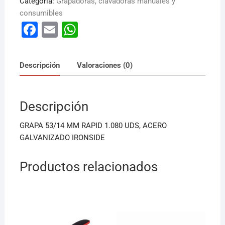
Categoría:
Grapadoras, clavadoras manuales y
consumibles
F
E
W
a
m
h
c
ai
at
Descripción
Valoraciones (0)
e
l
s
b
A
Descripción
o
p
o
p
GRAPA 53/14 MM RAPID 1.080 UDS, ACERO
k
GALVANIZADO IRONSIDE
Productos relacionados