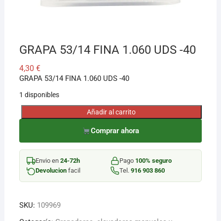
GRAPA 53/14 FINA 1.060 UDS -40
4,30
€
GRAPA 53/14 FINA 1.060 UDS -40
1 disponibles
Añadir al carrito
GRAPA
53/14
Comprar ahora
FINA
1.060
Envio en
24-72h
Pago
100% seguro
UDS
Devolucion
facil
Tel.
916 903 860
-40
cantidad
SKU:
109969