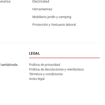
erativa
Electricidad
Herramientas
Mobiliario jardín y camping
Protección y Vestuario laboral
LEGAL
Asesor El Arroyo
En línea · responde en segundos
Fuenlabrada
Política de privacidad
Política de devoluciones y reembolsos
Términos y condiciones
Llamar (cerrado)
WhatsApp
Cómo llegar
Aviso legal