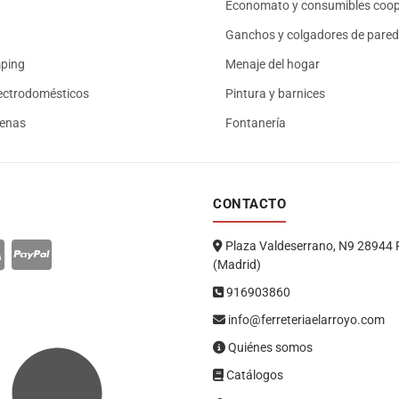
Economato y consumibles coop
Ganchos y colgadores de pared
mping
Menaje del hogar
ectrodomésticos
Pintura y barnices
renas
Fontanería
CONTACTO
Plaza Valdeserrano, N9 28944 
(Madrid)
916903860
info@ferreteriaelarroyo.com
Quiénes somos
Catálogos