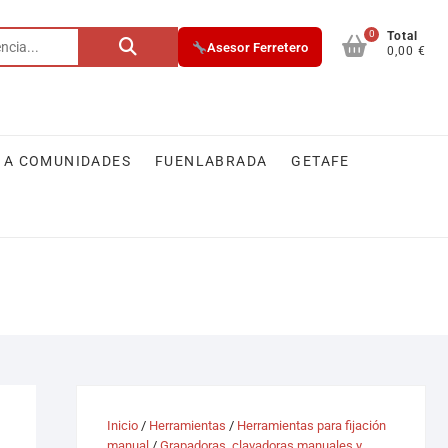
0
Buscar
Total
Asesor Ferretero
0,00 €
por:
 A COMUNIDADES
FUENLABRADA
GETAFE
Inicio
/
Herramientas
/
Herramientas para fijación
manual
/
Grapadoras, clavadoras manuales y