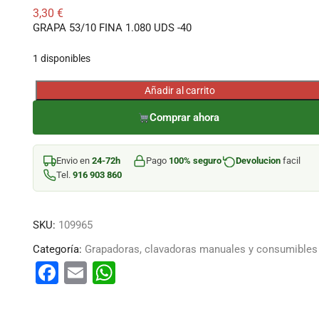
3,30
€
GRAPA 53/10 FINA 1.080 UDS -40
1 disponibles
Añadir al carrito
GRAPA
53/10
Comprar ahora
FINA
1.080
Envio en
24-72h
Pago
100% seguro
Devolucion
facil
UDS
Tel.
916 903 860
-40
cantidad
SKU:
109965
Categoría:
Grapadoras, clavadoras manuales y consumibles
F
E
W
a
m
h
c
ai
at