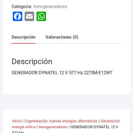
Categoría:
Aerogeneradores
F
E
W
a
m
h
c
ai
at
Descripción
Valoraciones (0)
e
l
s
b
A
Descripción
o
p
o
p
GENERADOR DYNATEL 12 V 577 Hz 2273M-E12WT
k
Inicio
/
Cogeneración, nuevas energías alternativas
/
Generación
energía eólica
/
Aerogeneradores
/ GENERADOR DYNATEL 12 V
577 Hz