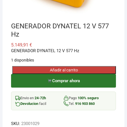
¡Hola! Soy el asesor virtual de Ferretería El Arroyo.
Cuéntame qué necesitas y te ayudo a encontrarlo,
aunque no sepas el nombre exacto
GENERADOR DYNATEL 12 V 577
Hz
5.149,91
€
GENERADOR DYNATEL 12 V 577 Hz
1 disponibles
Añadir al carrito
GENERADOR
DYNATEL
Comprar ahora
12
V
Envio en
24-72h
Pago
100% seguro
577
Devolucion
facil
Tel.
916 903 860
Hz
cantidad
SKU:
23001029