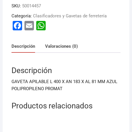
SKU:
50014457
Categoría:
Clasificadores y Gavetas de ferretería
F
E
W
a
m
h
c
ai
at
Descripción
Valoraciones (0)
e
l
s
b
A
Descripción
o
p
o
p
GAVETA APILABLE L 400 X AN 183 X AL 81 MM AZUL
k
POLIPROPILENO PROMAT
Productos relacionados