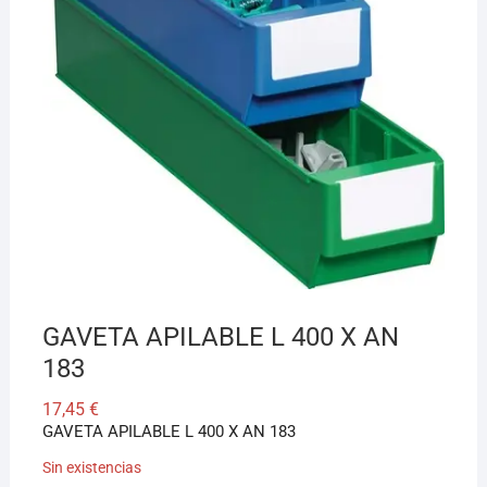
¡Hola! Soy el asesor virtual de Ferretería El Arroyo.
Cuéntame qué necesitas y te ayudo a encontrarlo,
aunque no sepas el nombre exacto
GAVETA APILABLE L 400 X AN
183
17,45
€
GAVETA APILABLE L 400 X AN 183
Sin existencias