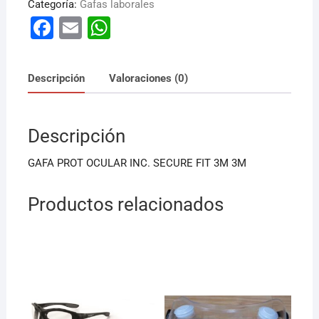
Categoría:
Gafas laborales
F
E
W
a
m
h
c
ai
at
Descripción
Valoraciones (0)
e
l
s
b
A
Descripción
o
p
o
p
GAFA PROT OCULAR INC. SECURE FIT 3M 3M
k
Productos relacionados