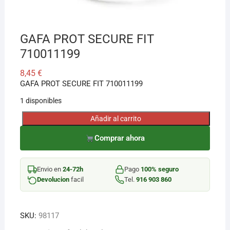
¡Hola! Soy el asesor virtual de Ferretería El Arroyo.
Cuéntame qué necesitas y te ayudo a encontrarlo,
GAFA PROT SECURE FIT
aunque no sepas el nombre exacto
710011199
8,45
€
GAFA PROT SECURE FIT 710011199
1 disponibles
Añadir al carrito
GAFA
PROT
Comprar ahora
SECURE
FIT
Envio en
24-72h
Pago
100% seguro
710011199
Devolucion
facil
Tel.
916 903 860
cantidad
SKU:
98117