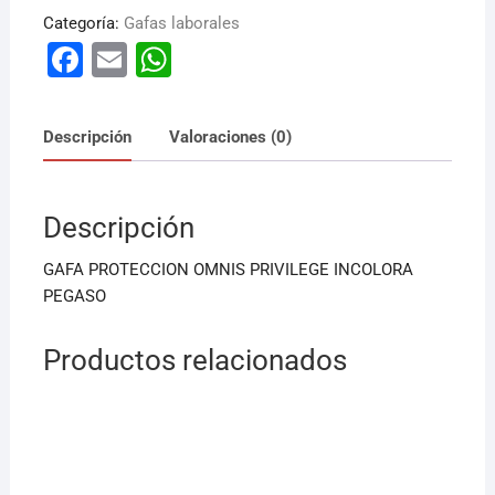
Categoría:
Gafas laborales
F
E
W
a
m
h
c
ai
at
Descripción
Valoraciones (0)
e
l
s
b
A
Descripción
o
p
o
p
GAFA PROTECCION OMNIS PRIVILEGE INCOLORA
k
PEGASO
Productos relacionados