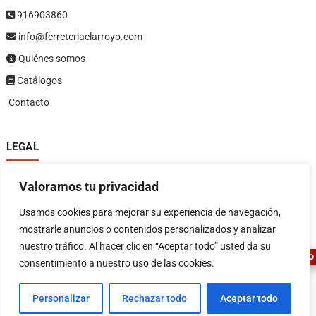
916903860
info@ferreteriaelarroyo.com
Quiénes somos
Catálogos
Contacto
LEGAL
Política de privacidad
Valoramos tu privacidad
Política de devoluciones y reembolsos
1
Términos y condiciones
Usamos cookies para mejorar su experiencia de navegación,
Aviso legal
mostrarle anuncios o contenidos personalizados y analizar
nuestro tráfico. Al hacer clic en “Aceptar todo” usted da su
ASESOR FERRETERO
consentimiento a nuestro uso de las cookies.
Personalizar
Rechazar todo
Aceptar todo
FERRETERIA EL ARROYO
| Diseñado por:
Tema Freesia
| © 2026
WordPress