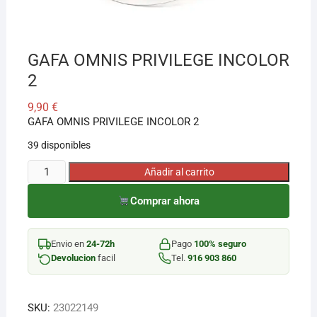
¡Hola! Soy el asesor virtual de Ferretería El Arroyo.
Cuéntame qué necesitas y te ayudo a encontrarlo,
GAFA OMNIS PRIVILEGE INCOLOR
aunque no sepas el nombre exacto
2
9,90
€
GAFA OMNIS PRIVILEGE INCOLOR 2
39 disponibles
GAFA
Añadir al carrito
OMNIS
Comprar ahora
PRIVILEGE
INCOLOR
2
Envio en
24-72h
Pago
100% seguro
cantidad
Devolucion
facil
Tel.
916 903 860
SKU:
23022149