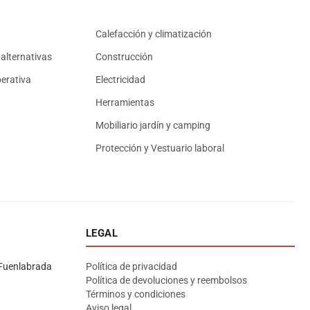
Calefacción y climatización
alternativas
Construcción
erativa
Electricidad
Herramientas
Mobiliario jardín y camping
Protección y Vestuario laboral
LEGAL
Asesor El Arroyo
En línea · responde en segundos
Fuenlabrada
Política de privacidad
Política de devoluciones y reembolsos
Términos y condiciones
Llamar (cerrado)
WhatsApp
Cómo llegar
Aviso legal