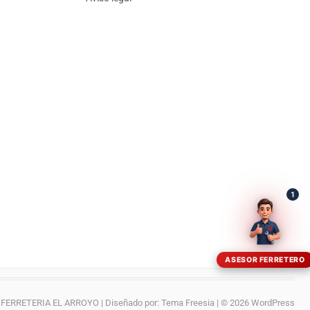
¡Hola! Soy el asesor virtual de Ferretería El Arroyo.
Cuéntame qué necesitas y te ayudo a encontrarlo,
aunque no sepas el nombre exacto
1
ASESOR FERRETERO
FERRETERIA EL ARROYO
| Diseñado por:
Tema Freesia
| © 2026
WordPress