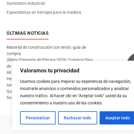
Suministro industrial
Especialistas en herrajes para la madera
ÚLTIMAS NOTICIAS
Material de construcción con envío: guía de
compra
Último Empujón de Piscina 2026: Cuántos Días
de Baño te Quedan en Madrid Sur (Datos
Valoramos tu privacidad
AEMET)
Herramientas imprescindibles para instalar
Usamos cookies para mejorar su experiencia de navegación,
tarima flotante
mostrarle anuncios o contenidos personalizados y analizar
Qué pintura usar en exterior: guía completa para
Acceder
nuestro tráfico. Al hacer clic en “Aceptar todo” usted da su
fachadas 2026
consentimiento a nuestro uso de las cookies.
Personalizar
Rechazar todo
Aceptar todo