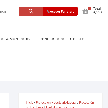
0
Buscar
Total
Asesor Ferretero
0,00 €
por:
 A COMUNIDADES
FUENLABRADA
GETAFE
Inicio
/
Protección y Vestuario laboral
/
Protección
de la cabeza
/
Pantallas protectoras