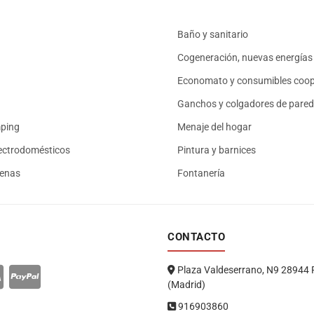
Baño y sanitario
Cogeneración, nuevas energías 
Economato y consumibles coop
Ganchos y colgadores de pared
mping
Menaje del hogar
ectrodomésticos
Pintura y barnices
renas
Fontanería
CONTACTO
Plaza Valdeserrano, N9 28944 
(Madrid)
916903860