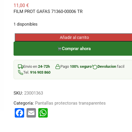
11,00
€
FILM PROT GAFAS 71360-00006 TR
1 disponibles
Añadir al carrito
FILM
PROT
Comprar ahora
GAFAS
71360-
Envio en
24-72h
Pago
100% seguro
Devolucion
facil
00006
Tel.
916 903 860
TR
cantidad
SKU:
23001363
Categoría:
Pantallas protectoras transparentes
F
E
W
a
m
h
c
ai
at