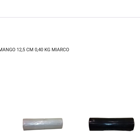
c
ai
at
e
l
s
b
A
o
p
o
p
ANGO 12,5 CM 0,40 KG MIARCO
k