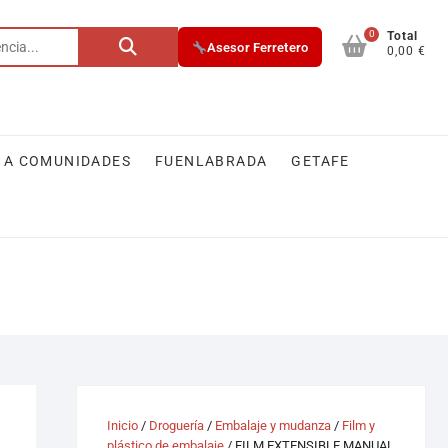
0
Buscar
Total
Asesor Ferretero
0,00 €
por:
 A COMUNIDADES
FUENLABRADA
GETAFE
Inicio
/
Droguería
/
Embalaje y mudanza
/
Film y
plástico de embalaje
/ FILM EXTENSIBLE MANUAL