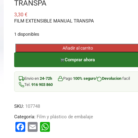
TRANSPA
3,30
€
FILM EXTENSIBLE MANUAL TRANSPA
1 disponibles
Añadir al carrito
FILM
EXTENSIBLE
Comprar ahora
MANUAL
TRANSPA
Envio en
24-72h
Pago
100% seguro
Devolucion
facil
cantidad
Tel.
916 903 860
SKU:
107748
Categoría:
Film y plástico de embalaje
F
E
W
a
m
h