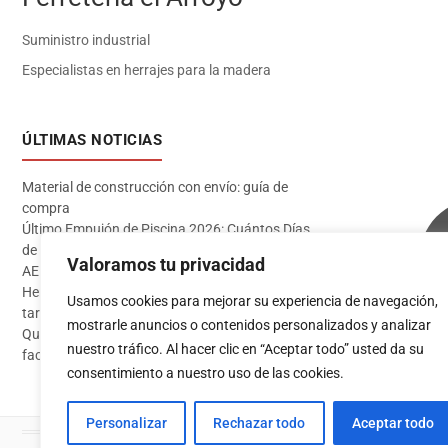
Suministro industrial
Especialistas en herrajes para la madera
ÚLTIMAS NOTICIAS
Material de construcción con envío: guía de
compra
Último Empujón de Piscina 2026: Cuántos Días
de Baño te Quedan en Madrid Sur (Datos
Valoramos tu privacidad
AEMET)
Herramientas imprescindibles para instalar
Usamos cookies para mejorar su experiencia de navegación,
tarima flotante
mostrarle anuncios o contenidos personalizados y analizar
Qué pintura usar en exterior: guía completa para
Acceder
nuestro tráfico. Al hacer clic en “Aceptar todo” usted da su
fachadas 2026
consentimiento a nuestro uso de las cookies.
Personalizar
Rechazar todo
Aceptar todo