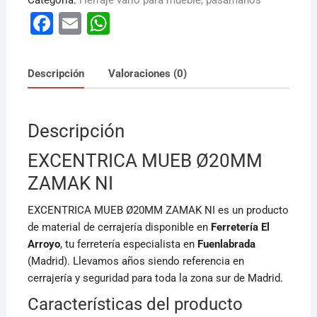
Categoría:
Herraje vario para mueble, pasamanos
F
E
W
a
m
h
c
ai
at
Descripción
Valoraciones (0)
e
l
s
b
A
Descripción
o
p
o
p
EXCENTRICA MUEB Ø20MM
k
ZAMAK NI
EXCENTRICA MUEB Ø20MM ZAMAK NI es un producto
de material de cerrajería disponible en
Ferretería El
Arroyo
, tu ferretería especialista en
Fuenlabrada
(Madrid). Llevamos años siendo referencia en
cerrajería y seguridad para toda la zona sur de Madrid.
Características del producto