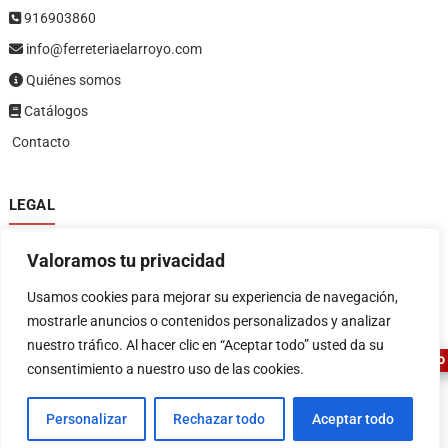
916903860
info@ferreteriaelarroyo.com
Quiénes somos
Catálogos
Contacto
LEGAL
Política de privacidad
Valoramos tu privacidad
Política de devoluciones y reembolsos
1
Términos y condiciones
Usamos cookies para mejorar su experiencia de navegación,
Aviso legal
mostrarle anuncios o contenidos personalizados y analizar
nuestro tráfico. Al hacer clic en “Aceptar todo” usted da su
ASESOR FERRETERO
consentimiento a nuestro uso de las cookies.
Personalizar
Rechazar todo
Aceptar todo
FERRETERIA EL ARROYO
| Diseñado por:
Tema Freesia
| © 2026
WordPress