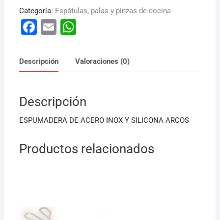
Categoría:
Espátulas, palas y pinzas de cocina
F
E
W
a
m
h
c
ai
at
Descripción
Valoraciones (0)
e
l
s
b
A
Descripción
o
p
o
p
ESPUMADERA DE ACERO INOX Y SILICONA ARCOS
k
Productos relacionados