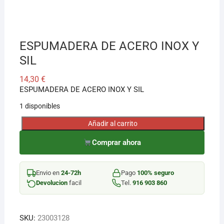
¡Hola! Soy el asesor virtual de Ferretería El Arroyo.
Cuéntame qué necesitas y te ayudo a encontrarlo,
ESPUMADERA DE ACERO INOX Y
aunque no sepas el nombre exacto
SIL
14,30
€
ESPUMADERA DE ACERO INOX Y SIL
1 disponibles
Añadir al carrito
ESPUMADERA
DE
Comprar ahora
ACERO
INOX
Envio en
24-72h
Pago
100% seguro
Y
Devolucion
facil
Tel.
916 903 860
SIL
cantidad
SKU:
23003128