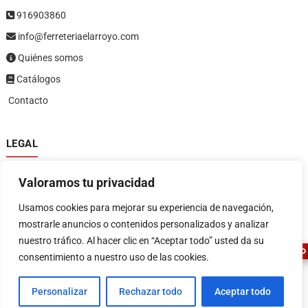
916903860
info@ferreteriaelarroyo.com
Quiénes somos
Catálogos
Contacto
LEGAL
Política de privacidad
Valoramos tu privacidad
Política de devoluciones y reembolsos
1
Términos y condiciones
Usamos cookies para mejorar su experiencia de navegación,
Aviso legal
mostrarle anuncios o contenidos personalizados y analizar
nuestro tráfico. Al hacer clic en “Aceptar todo” usted da su
ASESOR FERRETERO
consentimiento a nuestro uso de las cookies.
Personalizar
Rechazar todo
Aceptar todo
FERRETERIA EL ARROYO
| Diseñado por:
Tema Freesia
| © 2026
WordPress