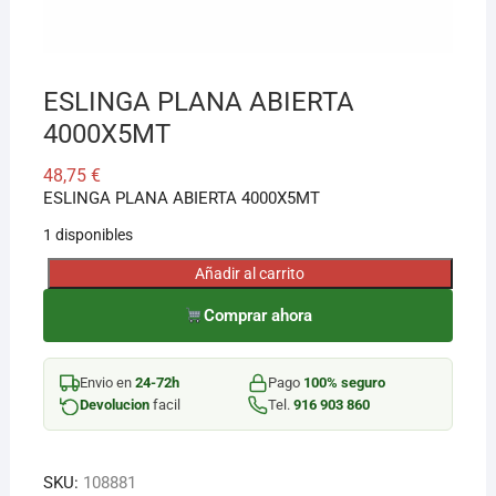
¡Hola! Soy el asesor virtual de Ferretería El Arroyo.
Cuéntame qué necesitas y te ayudo a encontrarlo,
ESLINGA PLANA ABIERTA
aunque no sepas el nombre exacto
4000X5MT
48,75
€
ESLINGA PLANA ABIERTA 4000X5MT
1 disponibles
Añadir al carrito
ESLINGA
PLANA
Comprar ahora
ABIERTA
4000X5MT
Envio en
24-72h
Pago
100% seguro
cantidad
Devolucion
facil
Tel.
916 903 860
SKU:
108881