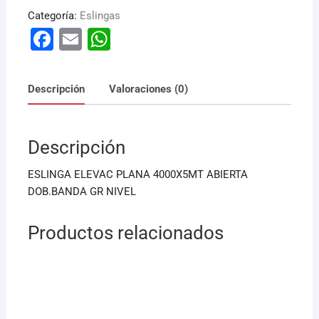
Categoría:
Eslingas
F
E
W
a
m
h
c
ai
at
Descripción
Valoraciones (0)
e
l
s
b
A
Descripción
o
p
o
p
ESLINGA ELEVAC PLANA 4000X5MT ABIERTA
k
DOB.BANDA GR NIVEL
Productos relacionados