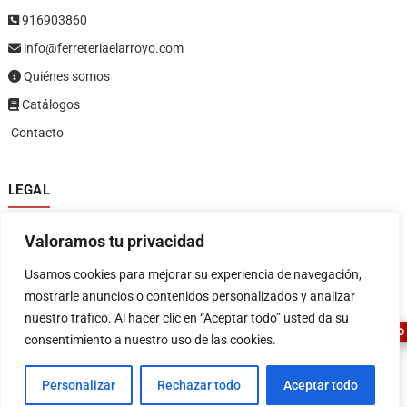
916903860
info@ferreteriaelarroyo.com
Quiénes somos
Catálogos
Contacto
LEGAL
Política de privacidad
Valoramos tu privacidad
Política de devoluciones y reembolsos
1
Términos y condiciones
Usamos cookies para mejorar su experiencia de navegación,
Aviso legal
mostrarle anuncios o contenidos personalizados y analizar
nuestro tráfico. Al hacer clic en “Aceptar todo” usted da su
ASESOR FERRETERO
consentimiento a nuestro uso de las cookies.
Personalizar
Rechazar todo
Aceptar todo
FERRETERIA EL ARROYO
| Diseñado por:
Tema Freesia
| © 2026
WordPress