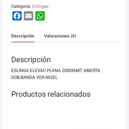
Categoría:
Eslingas
F
E
W
a
m
h
c
ai
at
Descripción
Valoraciones (0)
e
l
s
b
A
Descripción
o
p
o
p
ESLINGA ELEVAC PLANA 2000X6MT ABIERTA
k
DOB.BANDA VER NIVEL
Productos relacionados