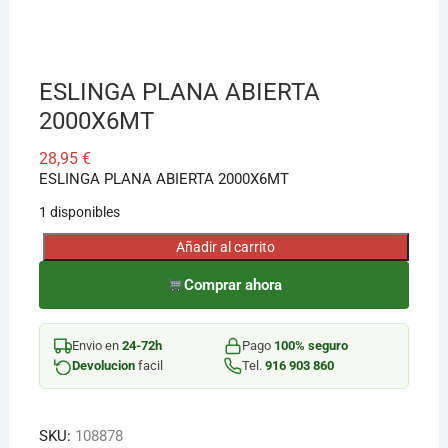
¡Hola! Soy el asesor virtual de Ferretería El Arroyo.
Cuéntame qué necesitas y te ayudo a encontrarlo,
ESLINGA PLANA ABIERTA
aunque no sepas el nombre exacto
2000X6MT
28,95
€
ESLINGA PLANA ABIERTA 2000X6MT
1 disponibles
Añadir al carrito
ESLINGA
PLANA
Comprar ahora
ABIERTA
2000X6MT
Envio en
24-72h
Pago
100% seguro
cantidad
Devolucion
facil
Tel.
916 903 860
SKU:
108878