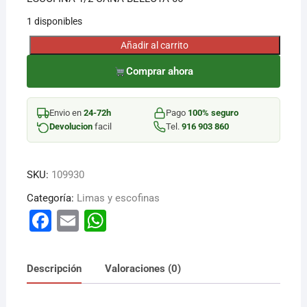
1 disponibles
¡Hola! Soy el asesor virtual de Ferretería El Arroyo.
Cuéntame qué necesitas y te ayudo a encontrarlo,
Añadir al carrito
ESCOFINA
aunque no sepas el nombre exacto
1/2
Comprar ahora
CAÑA
BELLOTA
Envio en
24-72h
Pago
100% seguro
06"
Devolucion
facil
Tel.
916 903 860
cantidad
SKU:
109930
Categoría:
Limas y escofinas
F
E
W
a
m
h
c
ai
at
Descripción
Valoraciones (0)
e
l
s