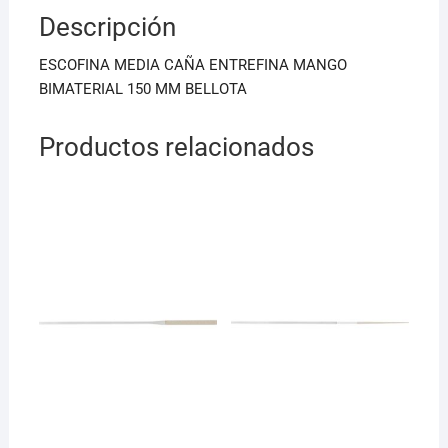
b
A
Descripción
o
p
o
p
ESCOFINA MEDIA CAÑA ENTREFINA MANGO
k
BIMATERIAL 150 MM BELLOTA
Productos relacionados