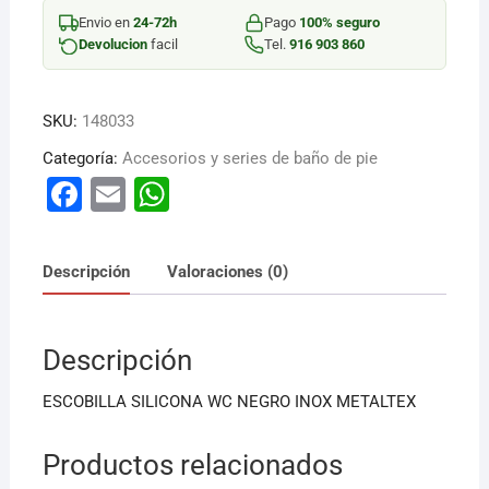
INOX
Envio en
24-72h
Pago
100% seguro
185519
Devolucion
facil
Tel.
916 903 860
cantidad
SKU:
148033
Categoría:
Accesorios y series de baño de pie
F
E
W
a
m
h
c
ai
at
Descripción
Valoraciones (0)
e
l
s
b
A
Descripción
o
p
o
p
ESCOBILLA SILICONA WC NEGRO INOX METALTEX
k
Productos relacionados