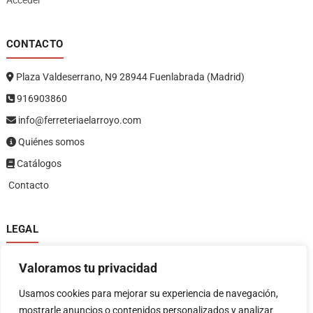
Acceder
CONTACTO
Plaza Valdeserrano, N9 28944 Fuenlabrada (Madrid)
916903860
info@ferreteriaelarroyo.com
Quiénes somos
Catálogos
Contacto
LEGAL
Política de privacidad
Valoramos tu privacidad
Política de devoluciones y reembolsos
1
Términos y condiciones
Usamos cookies para mejorar su experiencia de navegación,
Aviso legal
mostrarle anuncios o contenidos personalizados y analizar