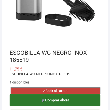
¡Hola! Soy el asesor virtual de Ferretería El Arroyo.
Cuéntame qué necesitas y te ayudo a encontrarlo,
aunque no sepas el nombre exacto
ESCOBILLA WC NEGRO INOX
185519
11,75
€
ESCOBILLA WC NEGRO INOX 185519
1 disponibles
Añadir al carrito
ESCOBILLA
WC
Comprar ahora
NEGRO