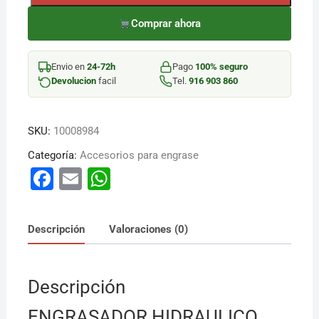
ENGRASADOR
HIDRAULICO
Comprar ahora
ACERO
90
Envio en
24-72h
Pago
100% seguro
cantidad
Devolucion
facil
Tel.
916 903 860
SKU:
10008984
Categoría:
Accesorios para engrase
F
E
W
a
m
h
c
ai
at
Descripción
Valoraciones (0)
e
l
s
b
A
Descripción
o
p
o
p
ENGRASADOR HIDRAULICO