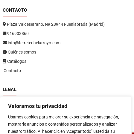
CONTACTO
Plaza Valdeserrano, N9 28944 Fuenlabrada (Madrid)
916903860
info@ferreteriaelarroyo.com
Quiénes somos
Catálogos
Contacto
LEGAL
Política de privacidad
Valoramos tu privacidad
Política de devoluciones y reembolsos
1
Términos y condiciones
Usamos cookies para mejorar su experiencia de navegación,
Aviso legal
mostrarle anuncios o contenidos personalizados y analizar
nuestro tráfico. Al hacer clic en “Aceptar todo” usted da su