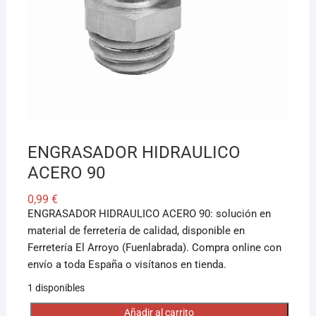
¡Hola! Soy el asesor virtual de Ferretería El Arroyo.
Cuéntame qué necesitas y te ayudo a encontrarlo,
aunque no sepas el nombre exacto
ENGRASADOR HIDRAULICO
ACERO 90
0,99
€
ENGRASADOR HIDRAULICO ACERO 90: solución en
material de ferretería de calidad, disponible en
Ferretería El Arroyo (Fuenlabrada). Compra online con
envío a toda España o visítanos en tienda.
1 disponibles
Añadir al carrito