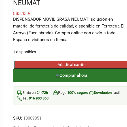
NEUMÁT
883,43
€
DISPENSADOR MOVIL GRASA NEUMÁT: solución en
material de ferretería de calidad, disponible en Ferretería El
Arroyo (Fuenlabrada). Compra online con envío a toda
España o visítanos en tienda.
1 disponibles
Añadir al carrito
DISPENSADOR
MOVIL
Comprar ahora
GRASA
NEUMÁT
Envio en
24-72h
Pago
100% seguro
Devolucion
facil
cantidad
Tel.
916 903 860
SKU:
10009051