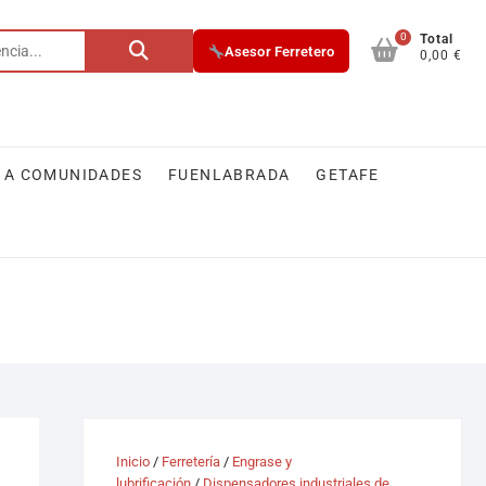
0
Buscar
Total
Asesor Ferretero
0,00 €
por:
 A COMUNIDADES
FUENLABRADA
GETAFE
Inicio
/
Ferretería
/
Engrase y
lubrificación
/
Dispensadores industriales de