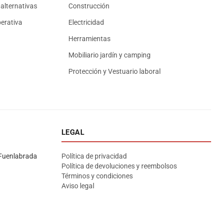
alternativas
Construcción
erativa
Electricidad
Herramientas
Mobiliario jardín y camping
Protección y Vestuario laboral
LEGAL
Asesor El Arroyo
En línea · responde en segundos
Fuenlabrada
Política de privacidad
Política de devoluciones y reembolsos
Términos y condiciones
Llamar (cerrado)
WhatsApp
Cómo llegar
Aviso legal