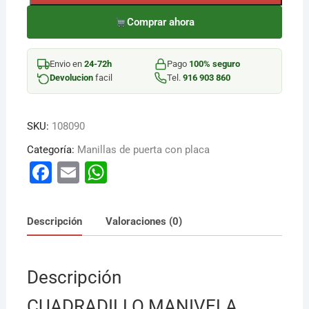
CUADRADILLO
MANIVELA
Comprar ahora
8MM
00890
Envio en
24-72h
Pago
100% seguro
cantidad
Devolucion
facil
Tel.
916 903 860
SKU:
108090
Categoría:
Manillas de puerta con placa
F
E
W
a
m
h
c
ai
at
Descripción
Valoraciones (0)
e
l
s
b
A
Descripción
o
p
o
p
CUADRADILLO MANIVELA