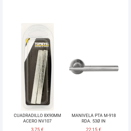
CUADRADILLO 8X90MM
MANIVELA PTA M-918
ACERO NV107
RDA. 53Ø IN
3,75
€
22,15
€