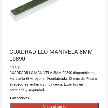
¡Hola! Soy el asesor virtual de Ferretería El Arroyo.
Cuéntame qué necesitas y te ayudo a encontrarlo,
aunque no sepas el nombre exacto
CUADRADILLO MANIVELA 8MM
00890
0,75
€
CUADRADILLO MANIVELA 8MM 00890 disponible en
Ferretería El Arroyo, en Fuenlabrada. Si eres de Pinto o
alrededores, estamos muy cerca. Expertos en
cerrajería y seguridad.
1 disponibles
Añadir al carrito