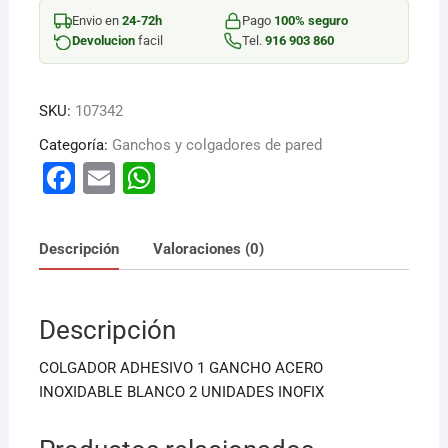
45X40X30MM
Envio en
24-72h
Pago
100% seguro
cantidad
Devolucion
facil
Tel.
916 903 860
SKU:
107342
Categoría:
Ganchos y colgadores de pared
F
E
W
a
m
h
c
ai
at
Descripción
Valoraciones (0)
e
l
s
b
A
Descripción
o
p
o
p
COLGADOR ADHESIVO 1 GANCHO ACERO
k
INOXIDABLE BLANCO 2 UNIDADES INOFIX