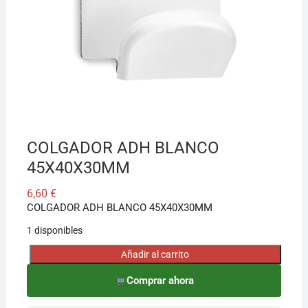
¡Hola! Soy el asesor virtual de Ferretería El Arroyo.
Cuéntame qué necesitas y te ayudo a encontrarlo,
aunque no sepas el nombre exacto
COLGADOR ADH BLANCO
45X40X30MM
6,60
€
COLGADOR ADH BLANCO 45X40X30MM
1 disponibles
Añadir al carrito
COLGADOR
ADH
Comprar ahora
BLANCO