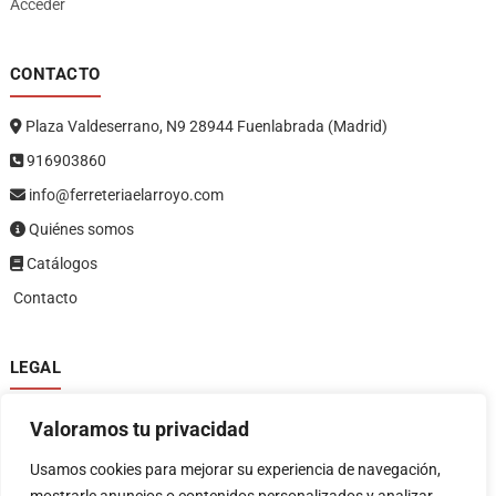
Acceder
CONTACTO
Plaza Valdeserrano, N9 28944 Fuenlabrada (Madrid)
916903860
info@ferreteriaelarroyo.com
Quiénes somos
Catálogos
Contacto
LEGAL
Política de privacidad
Valoramos tu privacidad
Política de devoluciones y reembolsos
1
Términos y condiciones
Usamos cookies para mejorar su experiencia de navegación,
Aviso legal