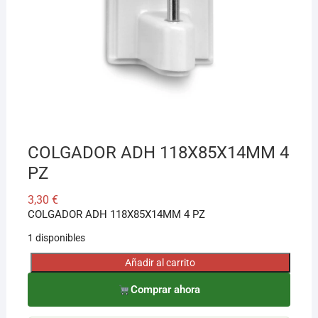
¡Hola! Soy el asesor virtual de Ferretería El Arroyo.
Cuéntame qué necesitas y te ayudo a encontrarlo,
aunque no sepas el nombre exacto
COLGADOR ADH 118X85X14MM 4
PZ
3,30
€
COLGADOR ADH 118X85X14MM 4 PZ
1 disponibles
Añadir al carrito
COLGADOR
ADH
Comprar ahora
118X85X14MM