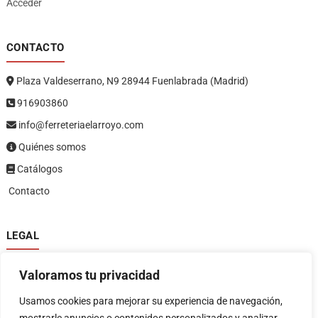
Acceder
CONTACTO
Plaza Valdeserrano, N9 28944 Fuenlabrada (Madrid)
916903860
info@ferreteriaelarroyo.com
Quiénes somos
Catálogos
Contacto
LEGAL
Política de privacidad
Valoramos tu privacidad
Política de devoluciones y reembolsos
1
Términos y condiciones
Usamos cookies para mejorar su experiencia de navegación,
Aviso legal