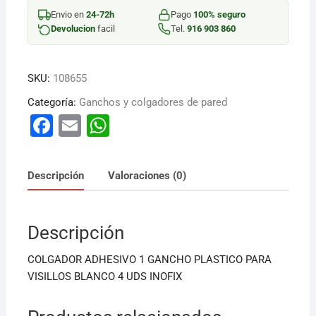
4
Envio en
24-72h
Pago
100% seguro
PZ
Devolucion
facil
Tel.
916 903 860
cantidad
SKU:
108655
Categoría:
Ganchos y colgadores de pared
F
E
W
a
m
h
c
ai
at
Descripción
Valoraciones (0)
e
l
s
b
A
Descripción
o
p
o
p
COLGADOR ADHESIVO 1 GANCHO PLASTICO PARA
k
VISILLOS BLANCO 4 UDS INOFIX