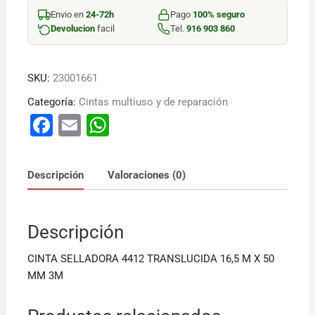
TRANS
Envio en
24-72h
Pago
100% seguro
16.
Devolucion
facil
Tel.
916 903 860
cantidad
SKU:
23001661
Categoría:
Cintas multiuso y de reparación
F
E
W
a
m
h
c
ai
at
Descripción
Valoraciones (0)
e
l
s
b
A
Descripción
o
p
o
p
CINTA SELLADORA 4412 TRANSLUCIDA 16,5 M X 50
k
MM 3M