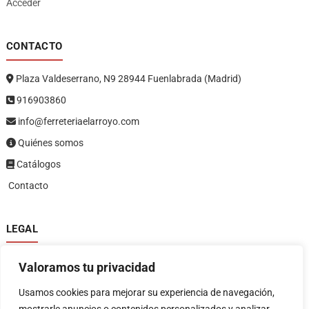
Acceder
CONTACTO
Plaza Valdeserrano, N9 28944 Fuenlabrada (Madrid)
916903860
info@ferreteriaelarroyo.com
Quiénes somos
Catálogos
Contacto
LEGAL
Política de privacidad
Valoramos tu privacidad
Política de devoluciones y reembolsos
1
Términos y condiciones
Usamos cookies para mejorar su experiencia de navegación,
Aviso legal