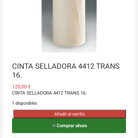
¡Hola! Soy el asesor virtual de Ferretería El Arroyo.
Cuéntame qué necesitas y te ayudo a encontrarlo,
aunque no sepas el nombre exacto
CINTA SELLADORA 4412 TRANS
16.
120,00
€
CINTA SELLADORA 4412 TRANS 16.
1 disponibles
Añadir al carrito
CINTA
SELLADORA
Comprar ahora
4412