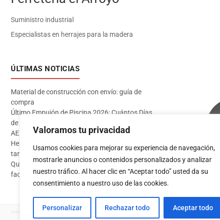
Suministro industrial
Especialistas en herrajes para la madera
ÚLTIMAS NOTICIAS
Material de construcción con envío: guía de
compra
Último Empujón de Piscina 2026: Cuántos Días
de Baño te Quedan en Madrid Sur (Datos
Valoramos tu privacidad
AEMET)
Herramientas imprescindibles para instalar
Usamos cookies para mejorar su experiencia de navegación,
tarima flotante
mostrarle anuncios o contenidos personalizados y analizar
Qué pintura usar en exterior: guía completa para
Acceder
nuestro tráfico. Al hacer clic en “Aceptar todo” usted da su
fachadas 2026
consentimiento a nuestro uso de las cookies.
Personalizar
Rechazar todo
Aceptar todo