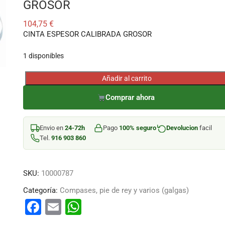
GROSOR
104,75
€
CINTA ESPESOR CALIBRADA GROSOR
1 disponibles
Añadir al carrito
CINTA
ESPESOR
Comprar ahora
CALIBRADA
GROSOR
Envio en
24-72h
Pago
100% seguro
Devolucion
facil
cantidad
Tel.
916 903 860
SKU:
10000787
Categoría:
Compases, pie de rey y varios (galgas)
F
E
W
a
m
h