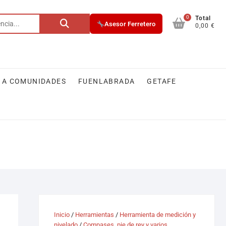
0
Buscar
Total
Asesor Ferretero
0,00 €
por:
 A COMUNIDADES
FUENLABRADA
GETAFE
Inicio
/
Herramientas
/
Herramienta de medición y
nivelado
/
Compases, pie de rey y varios