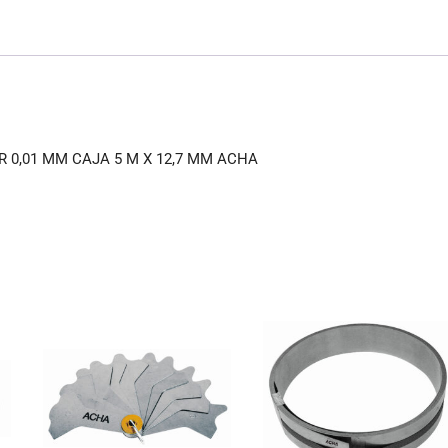
c
ai
at
e
l
s
b
A
o
p
o
p
 0,01 MM CAJA 5 M X 12,7 MM ACHA
k