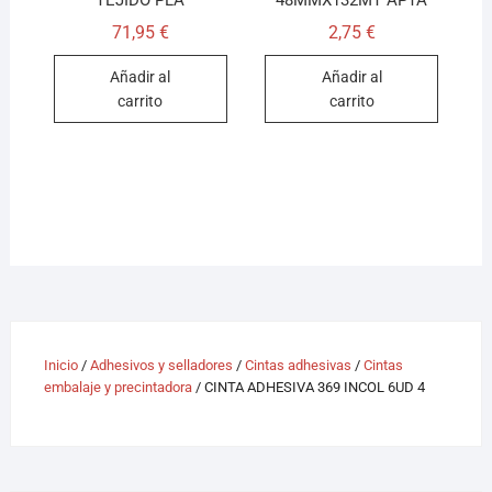
TEJIDO PLA
48MMX132MT APTA
71,95
€
2,75
€
Añadir al
Añadir al
carrito
carrito
Inicio
/
Adhesivos y selladores
/
Cintas adhesivas
/
Cintas
embalaje y precintadora
/ CINTA ADHESIVA 369 INCOL 6UD 4