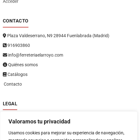
Acceder
CONTACTO
Plaza Valdeserrano, N9 28944 Fuenlabrada (Madrid)
916903860
info@ferreteriaelarroyo.com
Quiénes somos
Catálogos
Contacto
LEGAL
Política de privacidad
Valoramos tu privacidad
Política de devoluciones y reembolsos
1
Términos y condiciones
Usamos cookies para mejorar su experiencia de navegación,
Aviso legal