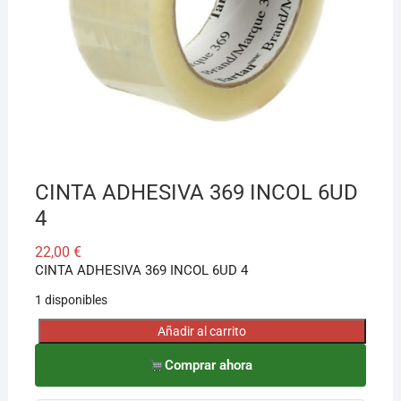
¡Hola! Soy el asesor virtual de Ferretería El Arroyo.
Cuéntame qué necesitas y te ayudo a encontrarlo,
aunque no sepas el nombre exacto
CINTA ADHESIVA 369 INCOL 6UD
4
22,00
€
CINTA ADHESIVA 369 INCOL 6UD 4
1 disponibles
Añadir al carrito
CINTA
ADHESIVA
Comprar ahora
369