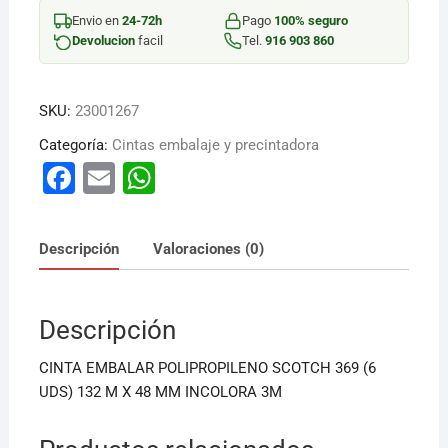
INCOL
Envio en
24-72h
Pago
100% seguro
6UD
Devolucion
facil
Tel.
916 903 860
4
cantidad
SKU:
23001267
Categoría:
Cintas embalaje y precintadora
F
E
W
a
m
h
c
ai
at
Descripción
Valoraciones (0)
e
l
s
b
A
Descripción
o
p
o
p
CINTA EMBALAR POLIPROPILENO SCOTCH 369 (6
k
UDS) 132 M X 48 MM INCOLORA 3M