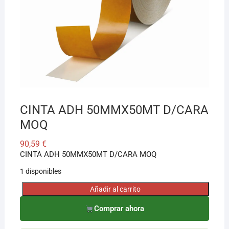
¡Hola! Soy el asesor virtual de Ferretería El Arroyo.
Cuéntame qué necesitas y te ayudo a encontrarlo,
aunque no sepas el nombre exacto
CINTA ADH 50MMX50MT D/CARA
MOQ
90,59
€
CINTA ADH 50MMX50MT D/CARA MOQ
1 disponibles
Añadir al carrito
CINTA
ADH
Comprar ahora
50MMX50MT