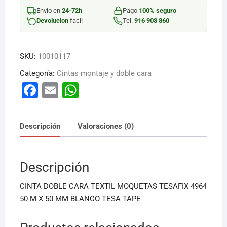
D/CARA
Envio en
24-72h
Pago
100% seguro
MOQ
Devolucion
facil
Tel.
916 903 860
cantidad
SKU:
10010117
Categoría:
Cintas montaje y doble cara
F
E
W
a
m
h
c
ai
at
Descripción
Valoraciones (0)
e
l
s
b
A
Descripción
o
p
o
p
CINTA DOBLE CARA TEXTIL MOQUETAS TESAFIX 4964
k
50 M X 50 MM BLANCO TESA TAPE