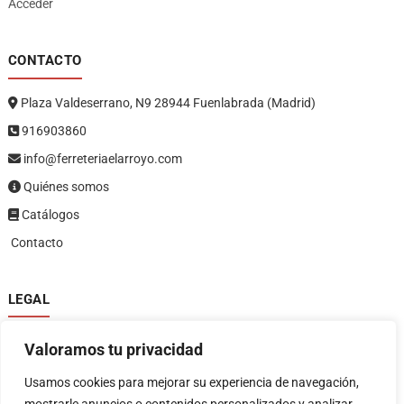
Acceder
CONTACTO
Plaza Valdeserrano, N9 28944 Fuenlabrada (Madrid)
916903860
info@ferreteriaelarroyo.com
Quiénes somos
Catálogos
Contacto
LEGAL
Política de privacidad
Valoramos tu privacidad
Política de devoluciones y reembolsos
1
Términos y condiciones
Usamos cookies para mejorar su experiencia de navegación,
Aviso legal