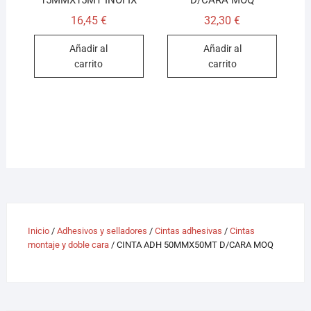
15MMX15MT INOFIX
D/CARA MOQ
16,45
€
32,30
€
Añadir al
Añadir al
carrito
carrito
Inicio
/
Adhesivos y selladores
/
Cintas adhesivas
/
Cintas
montaje y doble cara
/ CINTA ADH 50MMX50MT D/CARA MOQ