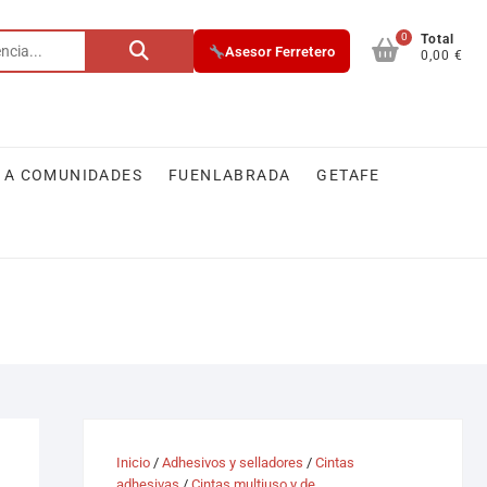
0
Buscar
Total
Asesor Ferretero
0,00 €
por:
 A COMUNIDADES
FUENLABRADA
GETAFE
Inicio
/
Adhesivos y selladores
/
Cintas
adhesivas
/
Cintas multiuso y de