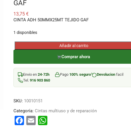
GAF
13,75
€
CINTA ADH 50MMX25MT TEJIDO GAF
1 disponibles
Añadir al carrito
CINTA
ADH
Comprar ahora
50MMX25MT
TEJIDO
Envio en
24-72h
Pago
100% seguro
Devolucion
facil
GAF
Tel.
916 903 860
cantidad
SKU:
10010151
Categoría:
Cintas multiuso y de reparación
F
E
W
a
m
h