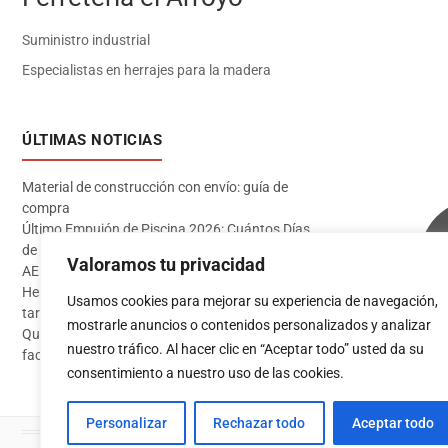
Suministro industrial
Especialistas en herrajes para la madera
ÚLTIMAS NOTICIAS
Material de construcción con envío: guía de
compra
Último Empujón de Piscina 2026: Cuántos Días
de Baño te Quedan en Madrid Sur (Datos
Valoramos tu privacidad
AEMET)
Herramientas imprescindibles para instalar
Usamos cookies para mejorar su experiencia de navegación,
tarima flotante
mostrarle anuncios o contenidos personalizados y analizar
Qué pintura usar en exterior: guía completa para
Acceder
nuestro tráfico. Al hacer clic en “Aceptar todo” usted da su
fachadas 2026
consentimiento a nuestro uso de las cookies.
Personalizar
Rechazar todo
Aceptar todo