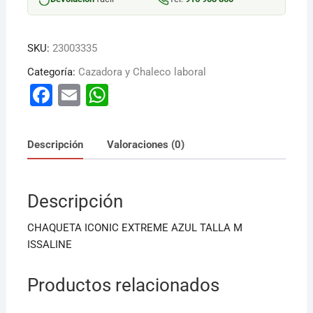
cantidad
SKU:
23003335
Categoría:
Cazadora y Chaleco laboral
F
E
W
a
m
h
c
ai
at
Descripción
Valoraciones (0)
e
l
s
b
A
Descripción
o
p
o
p
CHAQUETA ICONIC EXTREME AZUL TALLA M
k
ISSALINE
Productos relacionados