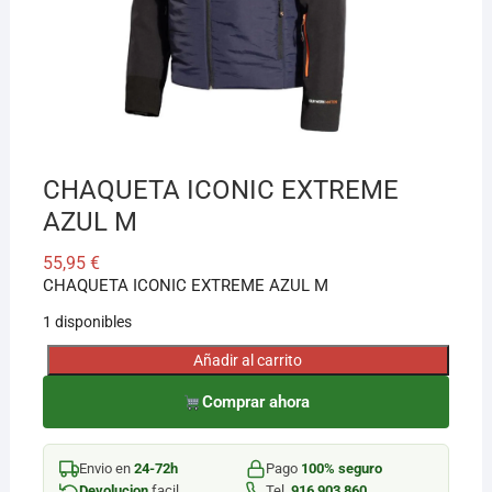
¡Hola! Soy el asesor virtual de Ferretería El Arroyo.
Cuéntame qué necesitas y te ayudo a encontrarlo,
aunque no sepas el nombre exacto
CHAQUETA ICONIC EXTREME
AZUL M
55,95
€
CHAQUETA ICONIC EXTREME AZUL M
1 disponibles
Añadir al carrito
CHAQUETA
ICONIC
Comprar ahora
EXTREME
AZUL
Envio en
24-72h
Pago
100% seguro
M
Devolucion
facil
Tel.
916 903 860