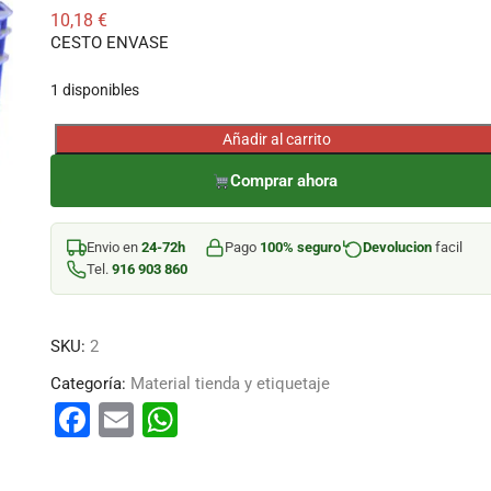
10,18
€
CESTO ENVASE
1 disponibles
Añadir al carrito
CESTO
ENVASE
Comprar ahora
cantidad
Envio en
24-72h
Pago
100% seguro
Devolucion
facil
Tel.
916 903 860
SKU:
2
Categoría:
Material tienda y etiquetaje
F
E
W
a
m
h
c
ai
at