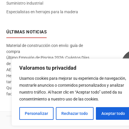
Suministro industrial
Especialistas en herrajes para la madera
ÚLTIMAS NOTICIAS
Material de construcción con envío: guía de
compra
Último Empujón de Piscina 2026: Cuántos Días
de Baño te Quedan en Madrid Sur (Datos
Valoramos tu privacidad
AEMET)
Herramientas imprescindibles para instalar
Usamos cookies para mejorar su experiencia de navegación,
tarima flotante
mostrarle anuncios o contenidos personalizados y analizar
Qué pintura usar en exterior: guía completa para
Acceder
nuestro tráfico. Al hacer clic en “Aceptar todo” usted da su
fachadas 2026
consentimiento a nuestro uso de las cookies.
Personalizar
Rechazar todo
Aceptar todo