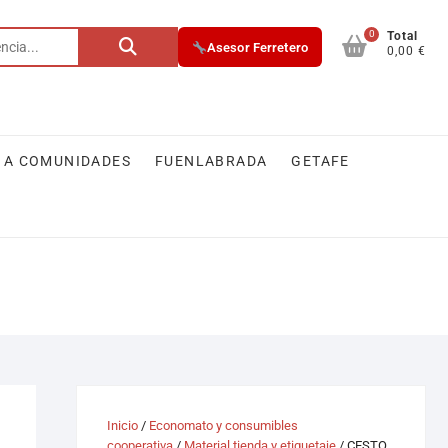
0
Buscar
Total
Asesor Ferretero
0,00 €
por:
 A COMUNIDADES
FUENLABRADA
GETAFE
Inicio
/
Economato y consumibles
cooperativa
/
Material tienda y etiquetaje
/ CESTO