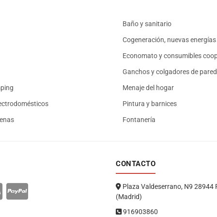
Baño y sanitario
Cogeneración, nuevas energías 
Economato y consumibles coop
Ganchos y colgadores de pared
mping
Menaje del hogar
ectrodomésticos
Pintura y barnices
renas
Fontanería
CONTACTO
Plaza Valdeserrano, N9 28944 
(Madrid)
916903860