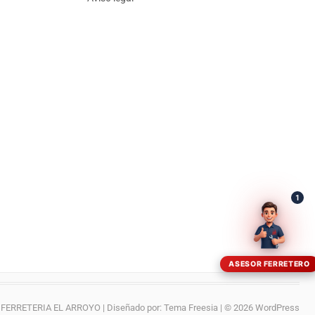
¡Hola! Soy el asesor virtual de Ferretería El Arroyo.
Cuéntame qué necesitas y te ayudo a encontrarlo,
aunque no sepas el nombre exacto
1
ASESOR FERRETERO
FERRETERIA EL ARROYO
| Diseñado por:
Tema Freesia
| © 2026
WordPress