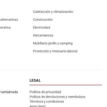
Calefacción y climatización
alternativas
Construcción
erativa
Electricidad
Herramientas
Mobiliario jardín y camping
Protección y Vestuario laboral
LEGAL
Asesor El Arroyo
En línea · responde en segundos
Fuenlabrada
Política de privacidad
Política de devoluciones y reembolsos
Términos y condiciones
Llamar (cerrado)
WhatsApp
Cómo llegar
Aviso legal