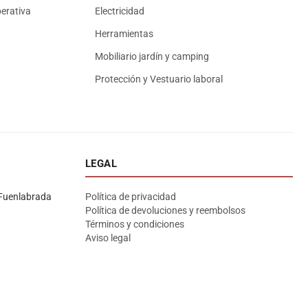
erativa
Electricidad
Herramientas
Mobiliario jardín y camping
Protección y Vestuario laboral
LEGAL
Asesor El Arroyo
En línea · responde en segundos
Fuenlabrada
Política de privacidad
Política de devoluciones y reembolsos
Términos y condiciones
Llamar (cerrado)
WhatsApp
Cómo llegar
Aviso legal