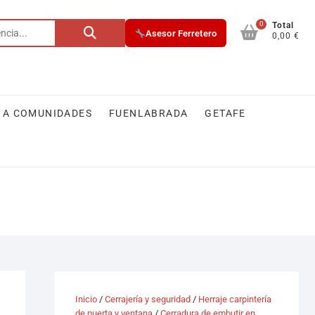
0
Buscar
Total
Asesor Ferretero
0,00 €
por:
 A COMUNIDADES
FUENLABRADA
GETAFE
Inicio
/
Cerrajería y seguridad
/
Herraje carpintería
de puerta y ventana
/
Cerradura de embutir en