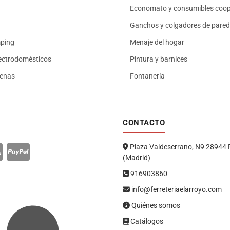
Economato y consumibles coop
Ganchos y colgadores de pared
mping
Menaje del hogar
ectrodomésticos
Pintura y barnices
renas
Fontanería
CONTACTO
Plaza Valdeserrano, N9 28944 
(Madrid)
916903860
info@ferreteriaelarroyo.com
Quiénes somos
Catálogos