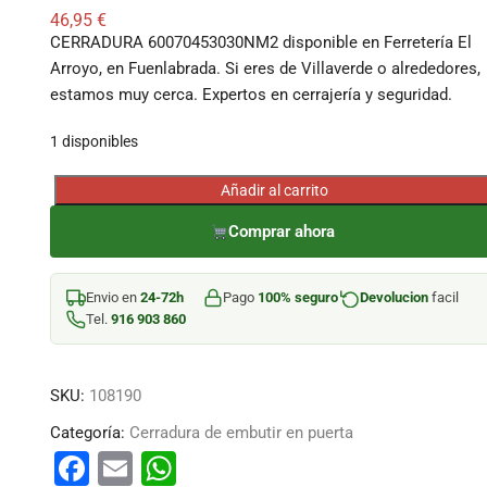
46,95
€
CERRADURA 60070453030NM2 disponible en Ferretería El
Arroyo, en Fuenlabrada. Si eres de Villaverde o alrededores,
estamos muy cerca. Expertos en cerrajería y seguridad.
1 disponibles
Añadir al carrito
CERRADURA
60070453030NM2
Comprar ahora
cantidad
Envio en
24-72h
Pago
100% seguro
Devolucion
facil
Tel.
916 903 860
SKU:
108190
Categoría:
Cerradura de embutir en puerta
F
E
W