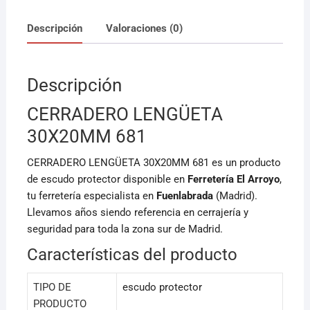
a
m
h
c
ai
at
Descripción
Valoraciones (0)
e
l
s
b
A
Descripción
o
p
o
p
CERRADERO LENGÜETA
k
30X20MM 681
CERRADERO LENGÜETA 30X20MM 681 es un producto
de escudo protector disponible en
Ferretería El Arroyo
,
tu ferretería especialista en
Fuenlabrada
(Madrid).
Llevamos años siendo referencia en cerrajería y
seguridad para toda la zona sur de Madrid.
Características del producto
TIPO DE
escudo protector
PRODUCTO