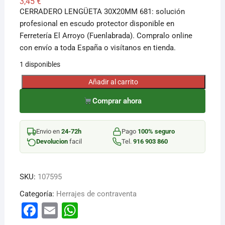
3,45
€
CERRADERO LENGÜETA 30X20MM 681: solución
profesional en escudo protector disponible en
Ferretería El Arroyo (Fuenlabrada). Compralo online
con envío a toda España o visítanos en tienda.
1 disponibles
Añadir al carrito
CERRADERO
LENGÜETA
Comprar ahora
30X20MM
681
Envio en
24-72h
Pago
100% seguro
cantidad
Devolucion
facil
Tel.
916 903 860
SKU:
107595
Categoría:
Herrajes de contraventa
F
E
W