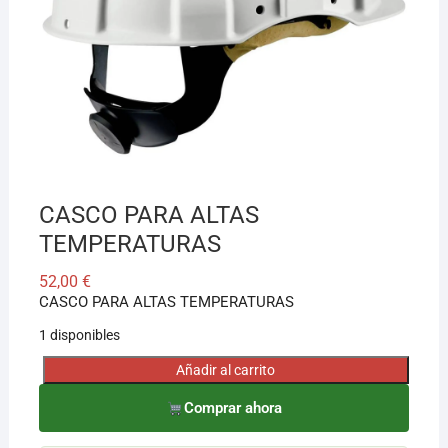
¡Hola! Soy el asesor virtual de Ferretería El Arroyo.
Cuéntame qué necesitas y te ayudo a encontrarlo,
aunque no sepas el nombre exacto
CASCO PARA ALTAS
TEMPERATURAS
52,00
€
CASCO PARA ALTAS TEMPERATURAS
1 disponibles
Añadir al carrito
CASCO
PARA
Comprar ahora
ALTAS