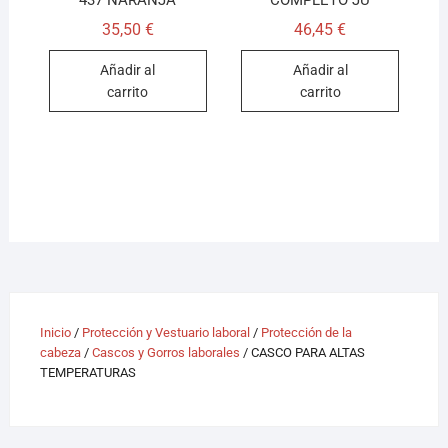
437 NARANJA
COMPLETO JU
35,50
€
46,45
€
Añadir al
Añadir al
carrito
carrito
Inicio
/
Protección y Vestuario laboral
/
Protección de la
cabeza
/
Cascos y Gorros laborales
/ CASCO PARA ALTAS
TEMPERATURAS