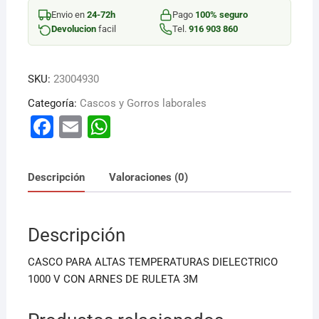
TEMPERATURAS
Envio en
24-72h
Pago
100% seguro
cantidad
Devolucion
facil
Tel.
916 903 860
SKU:
23004930
Categoría:
Cascos y Gorros laborales
F
E
W
a
m
h
c
ai
at
Descripción
Valoraciones (0)
e
l
s
b
A
Descripción
o
p
o
p
CASCO PARA ALTAS TEMPERATURAS DIELECTRICO
k
1000 V CON ARNES DE RULETA 3M