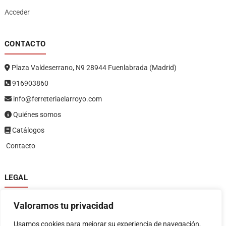
Acceder
CONTACTO
Plaza Valdeserrano, N9 28944 Fuenlabrada (Madrid)
916903860
info@ferreteriaelarroyo.com
Quiénes somos
Catálogos
Contacto
LEGAL
Política de privacidad
Valoramos tu privacidad
Política de devoluciones y reembolsos
1
Términos y condiciones
Usamos cookies para mejorar su experiencia de navegación,