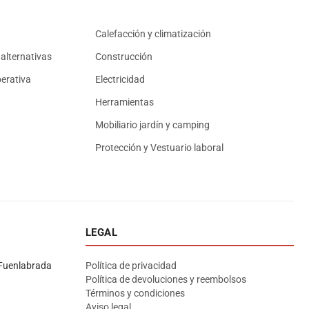
Calefacción y climatización
alternativas
Construcción
erativa
Electricidad
Herramientas
Mobiliario jardín y camping
Protección y Vestuario laboral
LEGAL
Asesor El Arroyo
En línea · responde en segundos
Fuenlabrada
Política de privacidad
Política de devoluciones y reembolsos
Términos y condiciones
Llamar (cerrado)
WhatsApp
Cómo llegar
Aviso legal