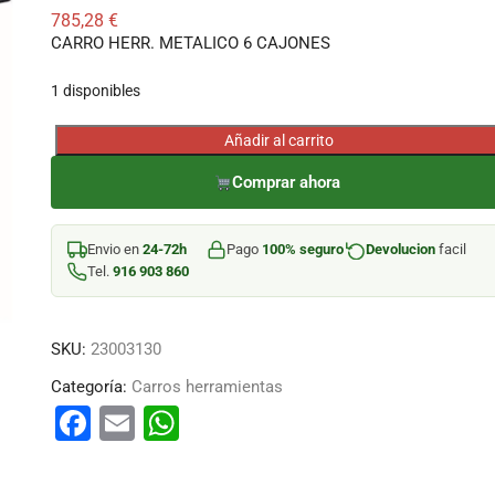
785,28
€
CARRO HERR. METALICO 6 CAJONES
1 disponibles
Añadir al carrito
CARRO
HERR.
Comprar ahora
METALICO
6
Envio en
24-72h
Pago
100% seguro
Devolucion
facil
CAJONES
Tel.
916 903 860
cantidad
SKU:
23003130
Categoría:
Carros herramientas
F
E
W
a
m
h
c
ai
at