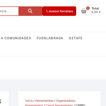
0
Buscar
Total
Asesor Ferretero
0,00 €
por:
 A COMUNIDADES
FUENLABRADA
GETAFE
S
Inicio
/
Herramientas
/
Organizadores
herramientas
/
Carros herramientas
/ CARRO