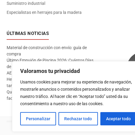
Suministro industrial
Especialistas en herrajes para la madera
ÚLTIMAS NOTICIAS
Material de construcción con envío: guía de
compra
Último Empujón de Piscina 2026: Cuántos Días
de Baño te Quedan en Madrid Sur (Datos
Valoramos tu privacidad
AEMET)
Herramientas imprescindibles para instalar
Usamos cookies para mejorar su experiencia de navegación,
tarima flotante
mostrarle anuncios o contenidos personalizados y analizar
Qué pintura usar en exterior: guía completa para
Acceder
nuestro tráfico. Al hacer clic en “Aceptar todo” usted da su
fachadas 2026
consentimiento a nuestro uso de las cookies.
Personalizar
Rechazar todo
Aceptar todo