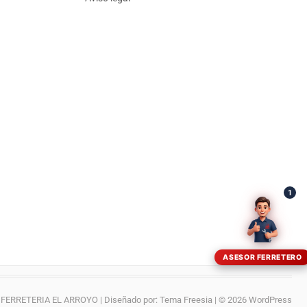
¡Hola! Soy el asesor virtual de Ferretería El Arroyo.
Cuéntame qué necesitas y te ayudo a encontrarlo,
aunque no sepas el nombre exacto
1
ASESOR FERRETERO
FERRETERIA EL ARROYO
| Diseñado por:
Tema Freesia
| © 2026
WordPress