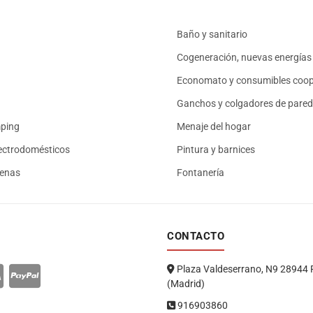
Baño y sanitario
Cogeneración, nuevas energías 
Economato y consumibles coop
Ganchos y colgadores de pared
mping
Menaje del hogar
ectrodomésticos
Pintura y barnices
renas
Fontanería
CONTACTO
Plaza Valdeserrano, N9 28944 
(Madrid)
916903860