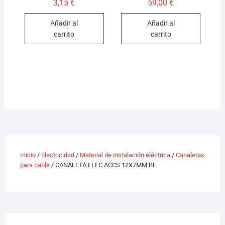
3,15
€
59,00
€
Añadir al
Añadir al
carrito
carrito
Inicio
/
Electricidad
/
Material de instalación eléctrica
/
Canaletas
para cable
/ CANALETA ELEC ACCS 12X7MM BL