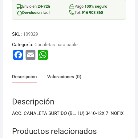
12X7MM
Envio en
24-72h
Pago
100% seguro
BL
Devolucion
facil
Tel.
916 903 860
cantidad
SKU:
109329
Categoría:
Canaletas para cable
F
E
W
a
m
h
c
ai
at
Descripción
Valoraciones (0)
e
l
s
b
A
Descripción
o
p
o
p
ACC. CANALETA SURTIDO (BL. 1U) 3410-12X 7 INOFIX
k
Productos relacionados