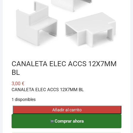
¡Hola! Soy el asesor virtual de Ferretería El Arroyo.
Cuéntame qué necesitas y te ayudo a encontrarlo,
aunque no sepas el nombre exacto
CANALETA ELEC ACCS 12X7MM
BL
3,00
€
CANALETA ELEC ACCS 12X7MM BL
1 disponibles
Añadir al carrito
CANALETA
ELEC
Comprar ahora
ACCS