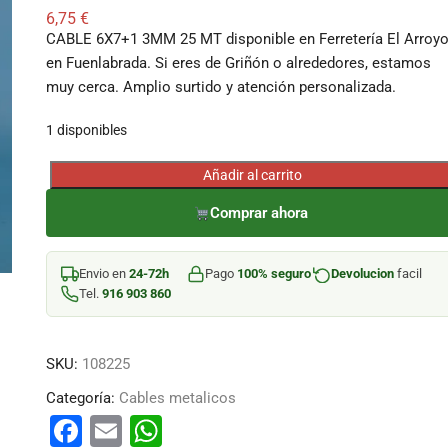
6,75
€
CABLE 6X7+1 3MM 25 MT disponible en Ferretería El Arroyo
en Fuenlabrada. Si eres de Griñón o alrededores, estamos
muy cerca. Amplio surtido y atención personalizada.
1 disponibles
Añadir al carrito
CABLE
6X7+1
Comprar ahora
3MM
25
Envio en
24-72h
Pago
100% seguro
Devolucion
facil
MT
Tel.
916 903 860
cantidad
SKU:
108225
Categoría:
Cables metalicos
F
E
W