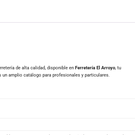
a
m
h
c
ai
at
e
l
s
b
A
o
p
o
p
k
tería de alta calidad, disponible en
Ferretería El Arroyo
, tu
un amplio catálogo para profesionales y particulares.