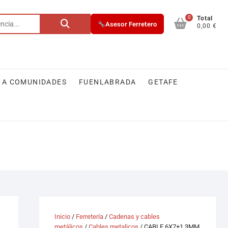
0
Buscar
Total
Asesor Ferretero
0,00 €
por:
 A COMUNIDADES
FUENLABRADA
GETAFE
Inicio
/
Ferretería
/
Cadenas y cables
metálicos
/
Cables metalicos
/ CABLE 6X7+1 3MM