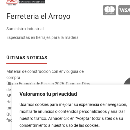
Ferreteria el Arroyo
Suministro industrial
Especialistas en herrajes para la madera
ÚLTIMAS NOTICIAS
Material de construcción con envío: guía de
compra
Último Empujón de Piscina 2026: Cuántos Días
de Baño te Quedan en Madrid Sur (Datos
Valoramos tu privacidad
AEMET)
Herramientas imprescindibles para instalar
Usamos cookies para mejorar su experiencia de navegación,
tarima flotante
mostrarle anuncios o contenidos personalizados y analizar
Qué pintura usar en exterior: guía completa para
Acceder
nuestro tráfico. Al hacer clic en “Aceptar todo” usted da su
fachadas 2026
consentimiento a nuestro uso de las cookies.