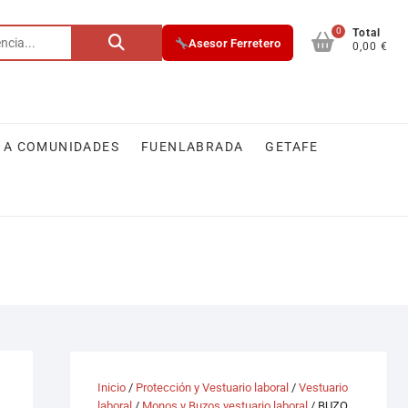
0
Buscar
Total
Asesor Ferretero
0,00 €
por:
 A COMUNIDADES
FUENLABRADA
GETAFE
Inicio
/
Protección y Vestuario laboral
/
Vestuario
laboral
/
Monos y Buzos vestuario laboral
/ BUZO