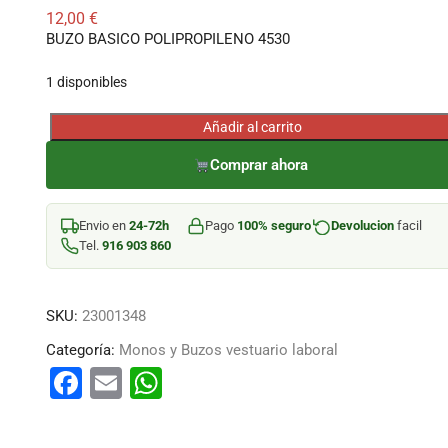
12,00
€
BUZO BASICO POLIPROPILENO 4530
1 disponibles
Añadir al carrito
BUZO
BASICO
Comprar ahora
POLIPROPILENO
4530
Envio en
24-72h
Pago
100% seguro
Devolucion
facil
cantidad
Tel.
916 903 860
SKU:
23001348
Categoría:
Monos y Buzos vestuario laboral
F
E
W
a
m
h
c
ai
at