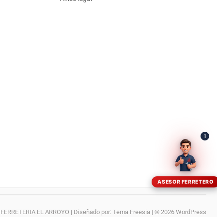
¡Hola! Soy el asesor virtual de Ferretería El Arroyo.
Cuéntame qué necesitas y te ayudo a encontrarlo,
aunque no sepas el nombre exacto
1
ASESOR FERRETERO
FERRETERIA EL ARROYO
| Diseñado por:
Tema Freesia
| © 2026
WordPress