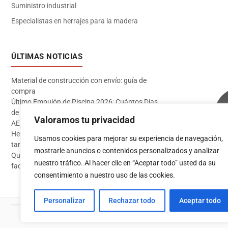
Suministro industrial
Especialistas en herrajes para la madera
ÚLTIMAS NOTICIAS
Material de construcción con envío: guía de
compra
Último Empujón de Piscina 2026: Cuántos Días
de Baño te Quedan en Madrid Sur (Datos
Valoramos tu privacidad
AEMET)
Herramientas imprescindibles para instalar
Usamos cookies para mejorar su experiencia de navegación,
tarima flotante
mostrarle anuncios o contenidos personalizados y analizar
Qué pintura usar en exterior: guía completa para
Acceder
nuestro tráfico. Al hacer clic en “Aceptar todo” usted da su
fachadas 2026
consentimiento a nuestro uso de las cookies.
Personalizar
Rechazar todo
Aceptar todo