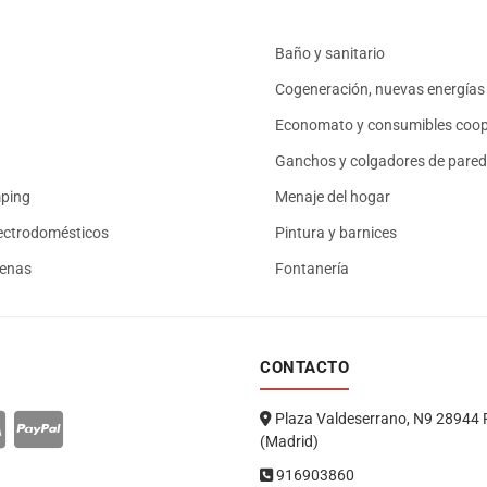
Baño y sanitario
Cogeneración, nuevas energías 
Economato y consumibles coop
Ganchos y colgadores de pared
mping
Menaje del hogar
ectrodomésticos
Pintura y barnices
renas
Fontanería
CONTACTO
Plaza Valdeserrano, N9 28944 
(Madrid)
916903860