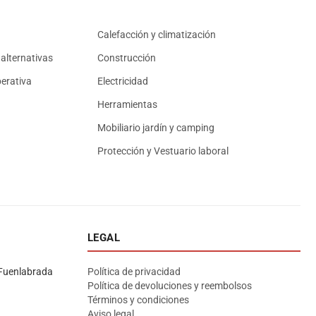
Calefacción y climatización
alternativas
Construcción
erativa
Electricidad
Herramientas
Mobiliario jardín y camping
Protección y Vestuario laboral
LEGAL
Asesor El Arroyo
En línea · responde en segundos
Fuenlabrada
Política de privacidad
Política de devoluciones y reembolsos
Términos y condiciones
Llamar
WhatsApp
Cómo llegar
Aviso legal