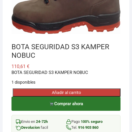
¡Hola! Soy el asesor virtual de Ferretería El Arroyo.
Cuéntame qué necesitas y te ayudo a encontrarlo,
aunque no sepas el nombre exacto
BOTA SEGURIDAD S3 KAMPER
NOBUC
110,61
€
BOTA SEGURIDAD S3 KAMPER NOBUC
1 disponibles
Añadir al carrito
BOTA
SEGURIDAD
Comprar ahora
S3
KAMPER
Envio en
24-72h
Pago
100% seguro
NOBUC
Devolucion
facil
Tel.
916 903 860
cantidad