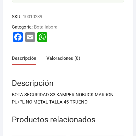
SKU:
10010239
Categoría:
Bota laboral
F
E
W
a
m
h
c
ai
at
Descripción
Valoraciones (0)
e
l
s
b
A
Descripción
o
p
o
p
BOTA SEGURIDAD S3 KAMPER NOBUCK MARRON
k
PU/PL NO METAL TALLA 45 TRUENO
Productos relacionados