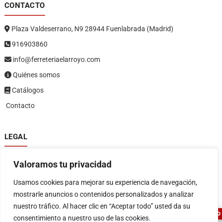
CONTACTO
Plaza Valdeserrano, N9 28944 Fuenlabrada (Madrid)
916903860
info@ferreteriaelarroyo.com
Quiénes somos
Catálogos
Contacto
LEGAL
Política de privacidad
Valoramos tu privacidad
Política de devoluciones y reembolsos
1
Términos y condiciones
Usamos cookies para mejorar su experiencia de navegación,
Aviso legal
mostrarle anuncios o contenidos personalizados y analizar
nuestro tráfico. Al hacer clic en “Aceptar todo” usted da su
ASESOR FERRETERO
consentimiento a nuestro uso de las cookies.