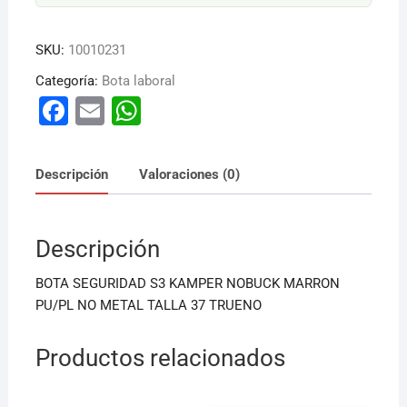
SKU:
10010231
Categoría:
Bota laboral
F
E
W
a
m
h
c
ai
at
Descripción
Valoraciones (0)
e
l
s
b
A
Descripción
o
p
o
p
BOTA SEGURIDAD S3 KAMPER NOBUCK MARRON
k
PU/PL NO METAL TALLA 37 TRUENO
Productos relacionados