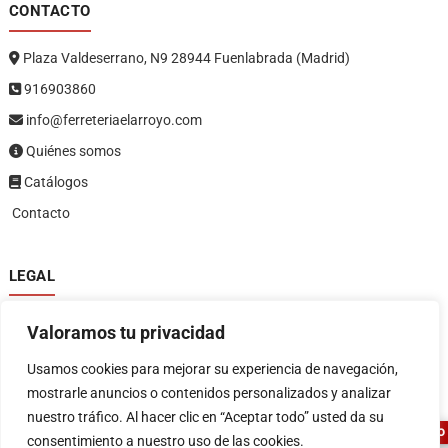
CONTACTO
Plaza Valdeserrano, N9 28944 Fuenlabrada (Madrid)
916903860
info@ferreteriaelarroyo.com
Quiénes somos
Catálogos
Contacto
LEGAL
Política de privacidad
Valoramos tu privacidad
Política de devoluciones y reembolsos
1
Términos y condiciones
Usamos cookies para mejorar su experiencia de navegación,
Aviso legal
mostrarle anuncios o contenidos personalizados y analizar
nuestro tráfico. Al hacer clic en “Aceptar todo” usted da su
ASESOR FERRETERO
consentimiento a nuestro uso de las cookies.