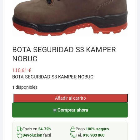
¡Hola! Soy el asesor virtual de Ferretería El Arroyo.
Cuéntame qué necesitas y te ayudo a encontrarlo,
aunque no sepas el nombre exacto
BOTA SEGURIDAD S3 KAMPER
NOBUC
110,61
€
BOTA SEGURIDAD S3 KAMPER NOBUC
1 disponibles
Añadir al carrito
BOTA
SEGURIDAD
Comprar ahora
S3
KAMPER
Envio en
24-72h
Pago
100% seguro
NOBUC
Devolucion
facil
Tel.
916 903 860
cantidad