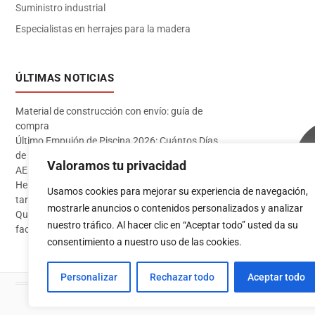
Suministro industrial
Especialistas en herrajes para la madera
ÚLTIMAS NOTICIAS
Material de construcción con envío: guía de
compra
Último Empujón de Piscina 2026: Cuántos Días
de Baño te Quedan en Madrid Sur (Datos
Valoramos tu privacidad
AEMET)
Herramientas imprescindibles para instalar
Usamos cookies para mejorar su experiencia de navegación,
tarima flotante
mostrarle anuncios o contenidos personalizados y analizar
Qué pintura usar en exterior: guía completa para
Acceder
nuestro tráfico. Al hacer clic en “Aceptar todo” usted da su
fachadas 2026
consentimiento a nuestro uso de las cookies.
Personalizar
Rechazar todo
Aceptar todo