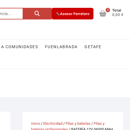
0
Buscar
Total
Asesor Ferretero
0,00 €
por:
 A COMUNIDADES
FUENLABRADA
GETAFE
Inicio
/
Electricidad
/
Pilas y baterías
/
Pilas y
baterias profesionales
/ BATERÍA 12V 06000 MAH