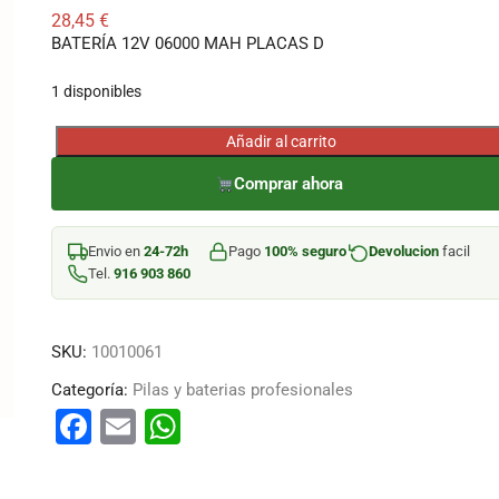
28,45
€
BATERÍA 12V 06000 MAH PLACAS D
1 disponibles
Añadir al carrito
BATERÍA
12V
Comprar ahora
06000
MAH
Envio en
24-72h
Pago
100% seguro
Devolucion
facil
PLACAS
Tel.
916 903 860
D
cantidad
SKU:
10010061
Categoría:
Pilas y baterias profesionales
F
E
W
a
m
h
c
ai
at