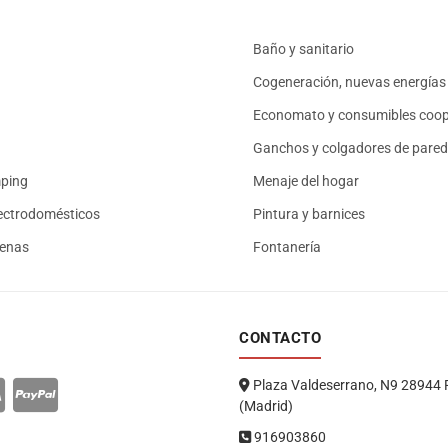
Baño y sanitario
Cogeneración, nuevas energías 
Economato y consumibles coop
Ganchos y colgadores de pared
mping
Menaje del hogar
ectrodomésticos
Pintura y barnices
renas
Fontanería
CONTACTO
Plaza Valdeserrano, N9 28944 
(Madrid)
916903860