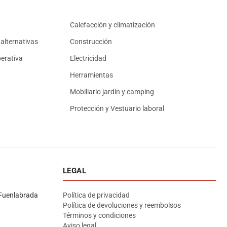
Calefacción y climatización
alternativas
Construcción
erativa
Electricidad
Herramientas
Mobiliario jardín y camping
Protección y Vestuario laboral
LEGAL
Asesor El Arroyo
En línea · responde en segundos
Fuenlabrada
Política de privacidad
Política de devoluciones y reembolsos
Términos y condiciones
Llamar (cerrado)
WhatsApp
Cómo llegar
Aviso legal