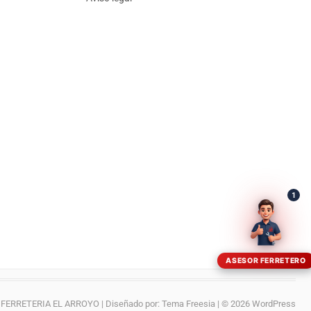
¡Hola! Soy el asesor virtual de Ferretería El Arroyo.
Cuéntame qué necesitas y te ayudo a encontrarlo,
aunque no sepas el nombre exacto
1
ASESOR FERRETERO
FERRETERIA EL ARROYO
| Diseñado por:
Tema Freesia
| © 2026
WordPress