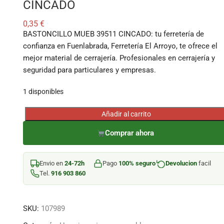
CINCADO
0,35
€
BASTONCILLO MUEB 39511 CINCADO: tu ferretería de
confianza en Fuenlabrada, Ferretería El Arroyo, te ofrece el
mejor material de cerrajería. Profesionales en cerrajería y
seguridad para particulares y empresas.
1 disponibles
Añadir al carrito
BASTONCILLO
MUEB
Comprar ahora
39511
CINCADO
Envio en
24-72h
Pago
100% seguro
Devolucion
facil
cantidad
Tel.
916 903 860
SKU:
107989