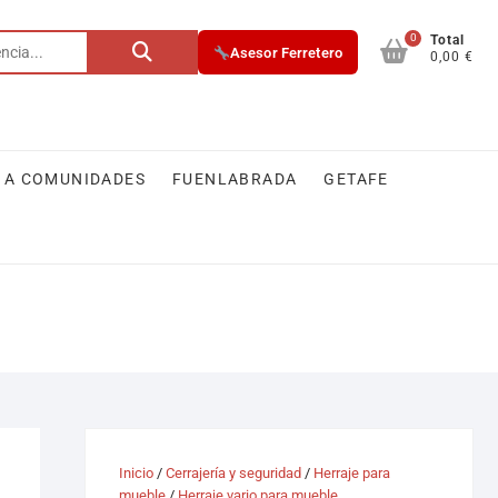
0
Buscar
Total
Asesor Ferretero
0,00 €
por:
 A COMUNIDADES
FUENLABRADA
GETAFE
Inicio
/
Cerrajería y seguridad
/
Herraje para
mueble
/
Herraje vario para mueble,