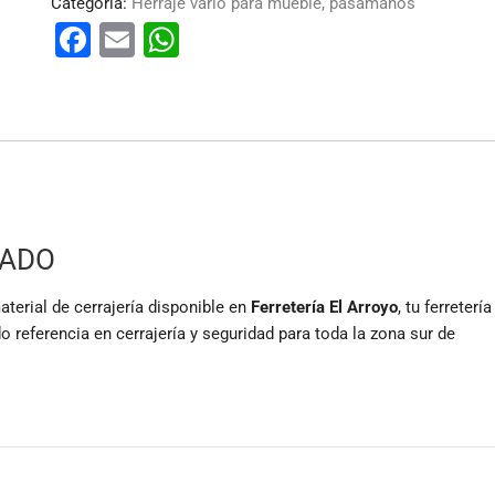
Categoría:
Herraje vario para mueble, pasamanos
F
E
W
a
m
h
c
ai
at
e
l
s
b
A
o
p
o
p
CADO
k
ial de cerrajería disponible en
Ferretería El Arroyo
, tu ferretería
 referencia en cerrajería y seguridad para toda la zona sur de