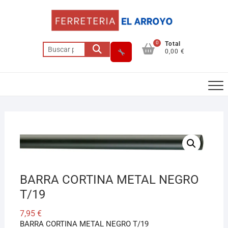
Saltar
al
contenido
0
Total
Buscar
0,00 €
por:
Asesor El Arroyo
En línea · responde en segundos
BARRA CORTINA METAL NEGRO
Llamar (cerrado)
WhatsApp
Cómo llegar
T/19
7,95
€
BARRA CORTINA METAL NEGRO T/19