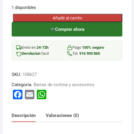
1 disponibles
¡Hola! Soy el asesor virtual de Ferretería El Arroyo.
Añadir al carrito
Cuéntame qué necesitas y te ayudo a encontrarlo,
BARRA
aunque no sepas el nombre exacto
CORTINA
Comprar ahora
METAL
NEGRO
Envio en
24-72h
Pago
100% seguro
T/19
Devolucion
facil
Tel.
916 903 860
cantidad
SKU:
108627
Categoría:
Barras de cortina y accesorios
F
E
W
a
m
h
c
ai
at
Descripción
Valoraciones (0)
e
l
s
b
A