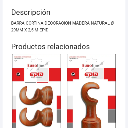
b
A
Descripción
o
p
o
p
BARRA CORTINA DECORACION MADERA NATURAL Ø
k
29MM X 2,5 M EPID
Productos relacionados