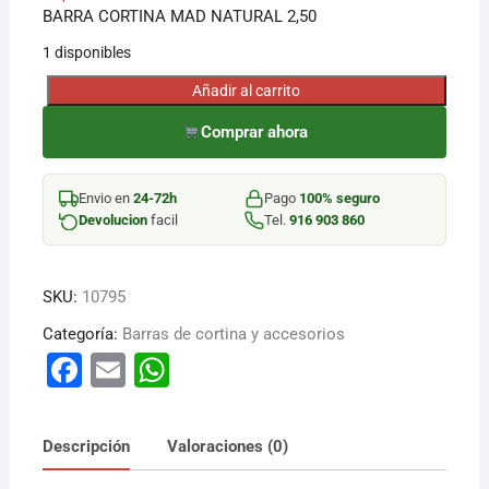
BARRA CORTINA MAD NATURAL 2,50
¡Hola! Soy el asesor virtual de Ferretería El Arroyo.
1 disponibles
Cuéntame qué necesitas y te ayudo a encontrarlo,
Añadir al carrito
aunque no sepas el nombre exacto
BARRA
CORTINA
Comprar ahora
MAD
NATURAL
Envio en
24-72h
Pago
100% seguro
2,50
Devolucion
facil
Tel.
916 903 860
cantidad
SKU:
10795
Categoría:
Barras de cortina y accesorios
F
E
W
a
m
h
c
ai
at
Descripción
Valoraciones (0)
e
l
s