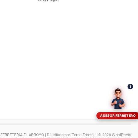
¡Hola! Soy el asesor virtual de Ferretería El Arroyo.
Cuéntame qué necesitas y te ayudo a encontrarlo,
aunque no sepas el nombre exacto
1
ASESOR FERRETERO
FERRETERIA EL ARROYO
| Diseñado por:
Tema Freesia
| © 2026
WordPress