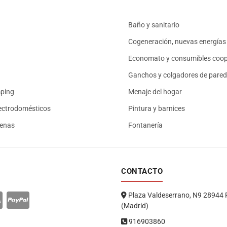
Baño y sanitario
Cogeneración, nuevas energías 
Economato y consumibles coop
Ganchos y colgadores de pared
mping
Menaje del hogar
ectrodomésticos
Pintura y barnices
renas
Fontanería
CONTACTO
Plaza Valdeserrano, N9 28944 
(Madrid)
916903860