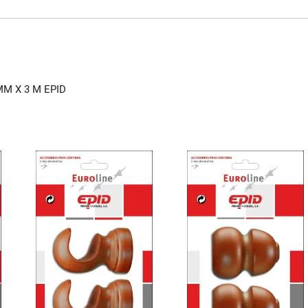
e
l
s
b
A
o
p
o
p
M X 3 M EPID
k