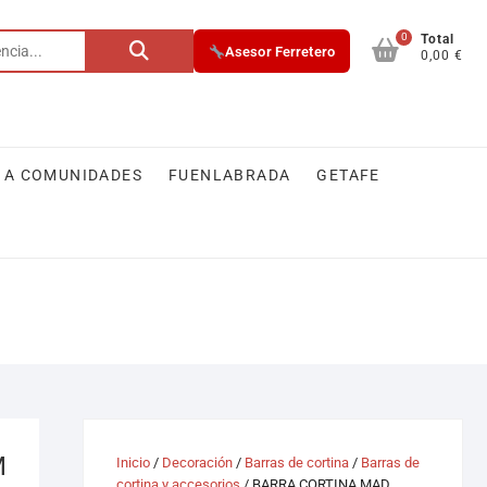
0
Buscar
Total
Asesor Ferretero
0,00 €
por:
 A COMUNIDADES
FUENLABRADA
GETAFE
M
Inicio
/
Decoración
/
Barras de cortina
/
Barras de
cortina y accesorios
/ BARRA CORTINA MAD