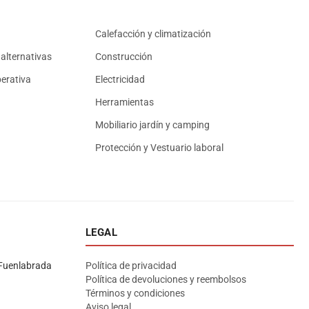
Calefacción y climatización
alternativas
Construcción
erativa
Electricidad
Herramientas
Mobiliario jardín y camping
Protección y Vestuario laboral
LEGAL
Asesor El Arroyo
En línea · responde en segundos
Fuenlabrada
Política de privacidad
Política de devoluciones y reembolsos
Términos y condiciones
Llamar (cerrado)
WhatsApp
Cómo llegar
Aviso legal