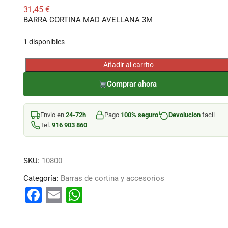
31,45
€
BARRA CORTINA MAD AVELLANA 3M
1 disponibles
Añadir al carrito
BARRA
CORTINA
Comprar ahora
MAD
AVELLANA
Envio en
24-72h
Pago
100% seguro
Devolucion
facil
3M
Tel.
916 903 860
cantidad
SKU:
10800
Categoría:
Barras de cortina y accesorios
F
E
W
a
m
h
c
ai
at