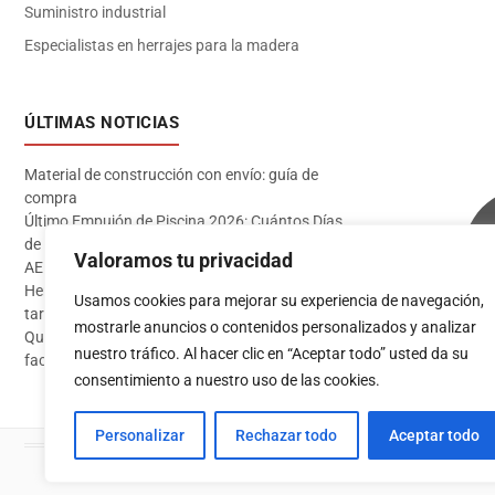
Suministro industrial
Especialistas en herrajes para la madera
ÚLTIMAS NOTICIAS
Material de construcción con envío: guía de
compra
Último Empujón de Piscina 2026: Cuántos Días
de Baño te Quedan en Madrid Sur (Datos
Valoramos tu privacidad
AEMET)
Herramientas imprescindibles para instalar
Usamos cookies para mejorar su experiencia de navegación,
tarima flotante
mostrarle anuncios o contenidos personalizados y analizar
Qué pintura usar en exterior: guía completa para
Acceder
nuestro tráfico. Al hacer clic en “Aceptar todo” usted da su
fachadas 2026
consentimiento a nuestro uso de las cookies.
Personalizar
Rechazar todo
Aceptar todo