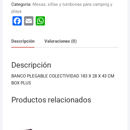
Categoría:
Mesas, sillas y tumbonas para camping y
playa
F
E
W
a
m
h
c
ai
at
Descripción
Valoraciones (0)
e
l
s
b
A
Descripción
o
p
o
p
BANCO PLEGABLE COLECTIVIDAD 183 X 28 X 43 CM
k
BOX PLUS
Productos relacionados