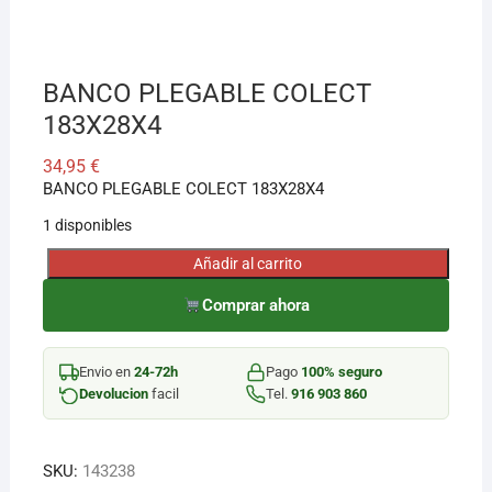
¡Hola! Soy el asesor virtual de Ferretería El Arroyo.
Cuéntame qué necesitas y te ayudo a encontrarlo,
BANCO PLEGABLE COLECT
aunque no sepas el nombre exacto
183X28X4
34,95
€
BANCO PLEGABLE COLECT 183X28X4
1 disponibles
Añadir al carrito
BANCO
PLEGABLE
Comprar ahora
COLECT
183X28X4
Envio en
24-72h
Pago
100% seguro
cantidad
Devolucion
facil
Tel.
916 903 860
SKU:
143238