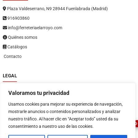
Plaza Valdeserrano, N9 28944 Fuenlabrada (Madrid)
916903860
info@ferreteriaelarroyo.com
Quiénes somos
Catálogos
Contacto
LEGAL
Política de privacidad
Valoramos tu privacidad
Política de devoluciones y reembolsos
1
Términos y condiciones
Usamos cookies para mejorar su experiencia de navegación,
Aviso legal
mostrarle anuncios o contenidos personalizados y analizar
nuestro tráfico. Al hacer clic en “Aceptar todo” usted da su
ASESOR FERRETERO
consentimiento a nuestro uso de las cookies.