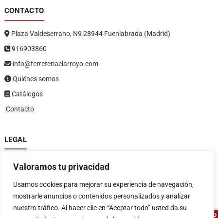
CONTACTO
Plaza Valdeserrano, N9 28944 Fuenlabrada (Madrid)
916903860
info@ferreteriaelarroyo.com
Quiénes somos
Catálogos
Contacto
LEGAL
Política de privacidad
Valoramos tu privacidad
Política de devoluciones y reembolsos
1
Términos y condiciones
Usamos cookies para mejorar su experiencia de navegación,
Aviso legal
mostrarle anuncios o contenidos personalizados y analizar
nuestro tráfico. Al hacer clic en “Aceptar todo” usted da su
ASESOR FERRETERO