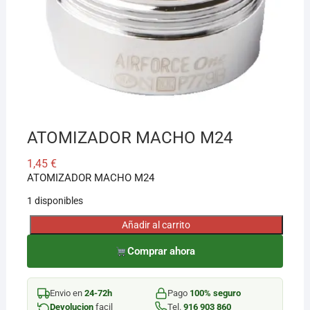
¡Hola! Soy el asesor virtual de Ferretería El Arroyo.
Cuéntame qué necesitas y te ayudo a encontrarlo,
aunque no sepas el nombre exacto
ATOMIZADOR MACHO M24
1,45
€
ATOMIZADOR MACHO M24
1 disponibles
Añadir al carrito
ATOMIZADOR
MACHO
Comprar ahora
M24
cantidad
Envio en
24-72h
Pago
100% seguro
Devolucion
facil
Tel.
916 903 860