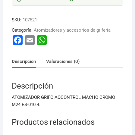
SKU:
107521
Categoría:
Atomizadores y accesorios de grifería
F
E
W
a
m
h
c
ai
at
Descripción
Valoraciones (0)
e
l
s
b
A
Descripción
o
p
o
p
ATOMIZADOR GRIFO AQCONTROL MACHO CROMO
k
M24 ES-010.4.
Productos relacionados