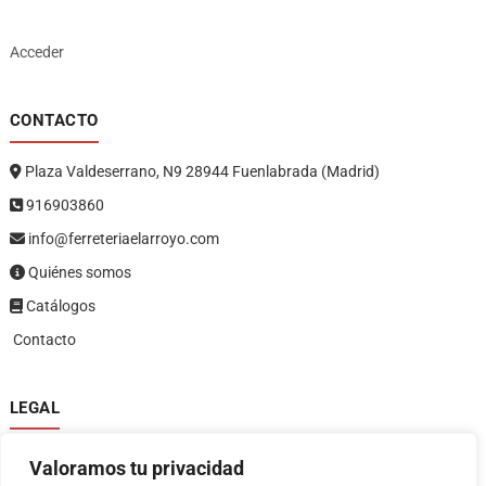
Acceder
CONTACTO
Plaza Valdeserrano, N9 28944 Fuenlabrada (Madrid)
916903860
info@ferreteriaelarroyo.com
Quiénes somos
Catálogos
Contacto
LEGAL
Política de privacidad
Valoramos tu privacidad
Política de devoluciones y reembolsos