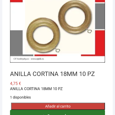
¡Hola! Soy el asesor virtual de Ferretería El Arroyo.
Cuéntame qué necesitas y te ayudo a encontrarlo,
aunque no sepas el nombre exacto
ANILLA CORTINA 18MM 10 PZ
4,75
€
ANILLA CORTINA 18MM 10 PZ
1 disponibles
Añadir al carrito
ANILLA