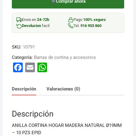
CORTINA
Comprar ahora
18MM
10
Envio en
24-72h
Pago
100% seguro
PZ
Devolucion
facil
Tel.
916 903 860
cantidad
SKU:
10791
Categoría:
Barras de cortina y accesorios
F
E
W
a
m
h
c
ai
at
Descripción
Valoraciones (0)
e
l
s
b
A
Descripción
o
p
o
p
ANILLA CORTINA HOGAR MADERA NATURAL Ø19MM
k
– 10 PZS EPID