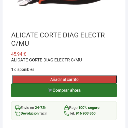
¡Hola! Soy el asesor virtual de Ferretería El Arroyo.
Cuéntame qué necesitas y te ayudo a encontrarlo,
aunque no sepas el nombre exacto
ALICATE CORTE DIAG ELECTR
C/MU
45,94
€
ALICATE CORTE DIAG ELECTR C/MU
1 disponibles
Añadir al carrito
ALICATE
CORTE
Comprar ahora
DIAG
ELECTR
Envio en
24-72h
Pago
100% seguro
C/MU
Devolucion
facil
Tel.
916 903 860
cantidad