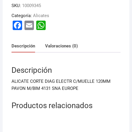
SKU:
10009345
Categoría:
Alicates
F
E
W
a
m
h
c
ai
at
Descripción
Valoraciones (0)
e
l
s
b
A
Descripción
o
p
o
p
ALICATE CORTE DIAG ELECTR C/MUELLE 120MM
k
PAVON M/BIM 4131 SNA EUROPE
Productos relacionados