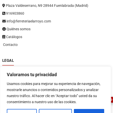
Plaza Valdeserrano, N9 28944 Fuenlabrada (Madrid)
916903860
info@ferreteriaelarroyo.com
Quiénes somos
Catálogos
Contacto
LEGAL
Política de privacidad
Valoramos tu privacidad
Política de devoluciones y reembolsos
1
Términos y condiciones
Usamos cookies para mejorar su experiencia de navegación,
Aviso legal
mostrarle anuncios o contenidos personalizados y analizar
nuestro tráfico. Al hacer clic en “Aceptar todo” usted da su
ASESOR FERRETERO
consentimiento a nuestro uso de las cookies.