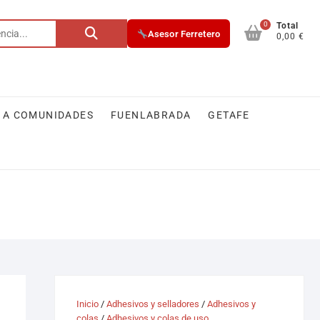
0
Buscar
Total
Asesor Ferretero
0,00 €
por:
 A COMUNIDADES
FUENLABRADA
GETAFE
Inicio
/
Adhesivos y selladores
/
Adhesivos y
colas
/
Adhesivos y colas de uso