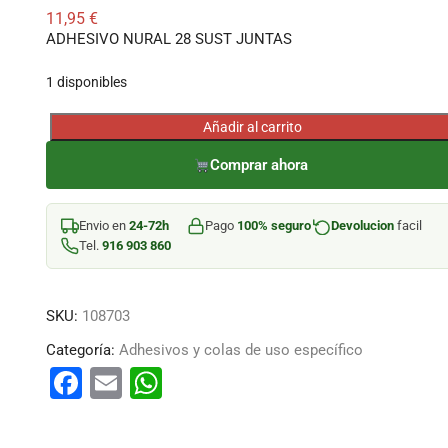
11,95
€
ADHESIVO NURAL 28 SUST JUNTAS
1 disponibles
Añadir al carrito
ADHESIVO
NURAL
Comprar ahora
28
SUST
Envio en
24-72h
Pago
100% seguro
Devolucion
facil
JUNTAS
Tel.
916 903 860
cantidad
SKU:
108703
Categoría:
Adhesivos y colas de uso específico
F
E
W
a
m
h
c
ai
at