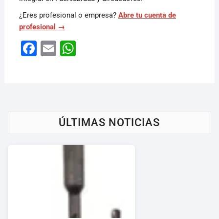
¿Eres profesional o empresa?
Abre tu cuenta de
profesional →
F
E
W
a
m
h
c
ai
at
e
l
s
b
A
ÚLTIMAS NOTICIAS
o
p
o
p
k