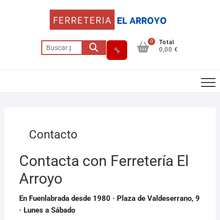
Saltar
al
contenido
0
Total
Buscar
0,00 €
por:
Contacto
Asesor El Arroyo
En línea · responde en segundos
Contacta con Ferretería El
Llamar
WhatsApp
Cómo llegar
Arroyo
En Fuenlabrada desde 1980 · Plaza de Valdeserrano, 9
· Lunes a Sábado