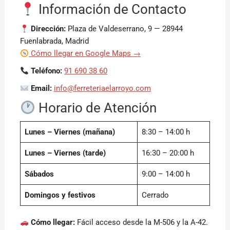
Información de Contacto
¡Hola! Soy el asesor virtual de Ferretería El Arroyo.
Dirección:
Plaza de Valdeserrano, 9 — 28944
Cuéntame qué necesitas y te ayudo a encontrarlo,
Fuenlabrada, Madrid
aunque no sepas el nombre exacto
Cómo llegar en Google Maps →
Teléfono:
91 690 38 60
Email:
info@ferreteriaelarroyo.com
Horario de Atención
Lunes – Viernes (mañana)
8:30 – 14:00 h
Lunes – Viernes (tarde)
16:30 – 20:00 h
Sábados
9:00 – 14:00 h
Domingos y festivos
Cerrado
Cómo llegar:
Fácil acceso desde la M-506 y la A-42.