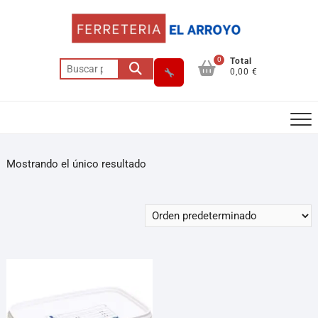
0
Total
0,00 €
Mostrando el único resultado
Asesor El Arroyo
En línea · responde en segundos
Llamar (cerrado)
WhatsApp
Cómo llegar