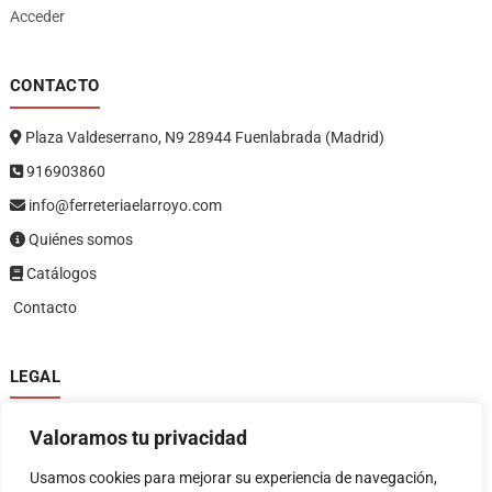
Acceder
CONTACTO
Plaza Valdeserrano, N9 28944 Fuenlabrada (Madrid)
916903860
info@ferreteriaelarroyo.com
Quiénes somos
Catálogos
Contacto
LEGAL
Política de privacidad
Valoramos tu privacidad
Política de devoluciones y reembolsos
1
Términos y condiciones
Usamos cookies para mejorar su experiencia de navegación,