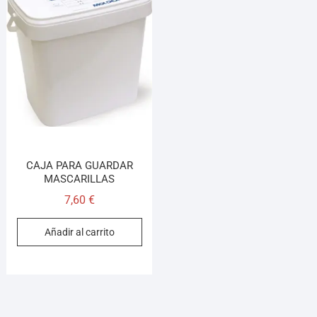
¡Hola! Soy el asesor virtual de Ferretería El Arroyo.
Cuéntame qué necesitas y te ayudo a encontrarlo,
aunque no sepas el nombre exacto
CAJA PARA GUARDAR
MASCARILLAS
7,60
€
Añadir al carrito