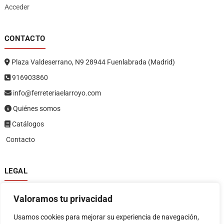
Acceder
CONTACTO
Plaza Valdeserrano, N9 28944 Fuenlabrada (Madrid)
916903860
info@ferreteriaelarroyo.com
Quiénes somos
Catálogos
Contacto
LEGAL
Política de privacidad
Valoramos tu privacidad
Política de devoluciones y reembolsos
1
Términos y condiciones
Usamos cookies para mejorar su experiencia de navegación,