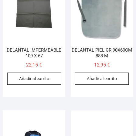
¡Hola! Soy el asesor virtual de Ferretería El Arroyo.
Cuéntame qué necesitas y te ayudo a encontrarlo,
aunque no sepas el nombre exacto
DELANTAL IMPERMEABLE
DELANTAL PIEL GR 90X60CM
109 X 67
888-M
22,15
€
12,95
€
Añadir al carrito
Añadir al carrito