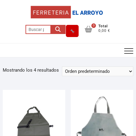
0
Total
0,00 €
Mostrando los 4 resultados
Asesor El Arroyo
En línea · responde en segundos
Llamar
WhatsApp
Cómo llegar