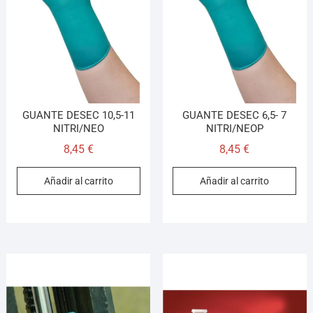
Asesor El Arroyo
En línea · responde en segundos
Llamar (cerrado)
WhatsApp
Cómo llegar
GUANTE DESEC 10,5-11
GUANTE DESEC 6,5- 7
NITRI/NEO
NITRI/NEOP
8,45
€
8,45
€
¡Hola! Soy el asesor virtual de Ferretería El Arroyo.
Cuéntame qué necesitas y te ayudo a encontrarlo,
Añadir al carrito
Añadir al carrito
aunque no sepas el nombre exacto